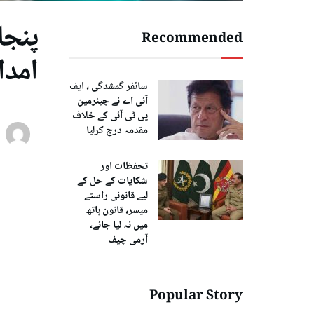
Recommended
امدا
سائفر گمشدگی ، ایف
آئی اے نے چیئرمین
پی ٹی آئی کے خلاف
مقدمہ درج کرلیا
تحفظات اور
شکایات کے حل کے
لیے قانونی راستے
میسر، قانون ہاتھ
میں نہ لیا جائے،
آرمی چیف
Popular Story