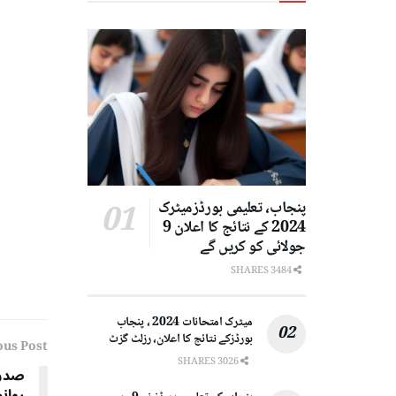
پنجاب، تعلیمی بورڈزمیٹرک
2024 کے نتائج کا اعلان 9
جولائی کو کریں گے
3484 SHARES
میٹرک امتحانات 2024 ، پنجاب
بورڈزکے نتائج کا اعلان، رزلٹ گزٹ
ous Post
3026 SHARES
روانہ