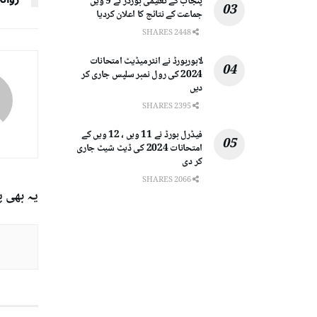
پنجاب کے تعلیمی بورڈز نے 9 ویں
جماعت کے نتائج کا اعلان کردیا
2448 SHARES
لاہوربورڈ نے انٹرمیڈیٹ امتحانات
2024 کی رول نمبر سلپس جاری کر
دیں
2395 SHARES
فیڈرل بورڈ نے 11 ویں ، 12 ویں کے
امتحانات 2024 کی ڈیٹ شیٹ جاری
کر دی
2066 SHARES
یہ بھی 