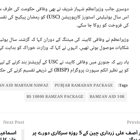
دوسری جانب وزیراعظم شہباز شریف نے بھی وفاقی حکومت کی طرف سے رم
اس سال یوٹیلیٹی اسٹورز کارپوریشن (USC
کی فروخت کو روکا جا سکے۔
وزیراعظم نے وفاقی کابینہ کی میٹنگ کے دوران کہا کہ گزشتہ سال یوٹی
شکایات موصول ہوئی تھیں۔ انہوں نے کہا کہ وزارت خوراک کو ہدایت کی گئی ہے کہ وہ USC کے بغیر رم
یاد رہے کہ جنوری میں وفاقی کابینہ نے 
کو بے نظیر انکم سپورٹ پروگرام (BISP) کے ذریعے تقسیم کرنے کی حکمت عملی بھی تیار کرنے کا کام سونپا گیا تھا۔
AN AID MARYAM NAWAZ
PUBJAB RAMADAN PACKAGE
Tags:
RS 10000 RAMZAN PACKAGE
RAMZAN AID 10K
Next Post
Previ
صدر آصف علی زرداری چین کے 5 روزہ سرکاری دورے پر
اسماعیل
 ہوگئے
خان کا ا