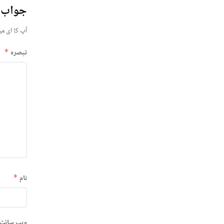
جواب 
آپ کا ای می
تبصرہ
*
نام
*
ویب‌ سائٹ