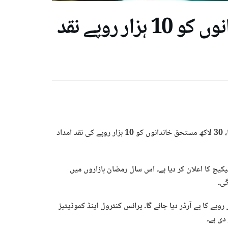
پنجاب رمضان پیکیج ، 30 لاکھ خاندانوں کو 10 ہزار روپے نقد
لاہور ( نئی تازہ رپورٹ) پنجاب حکومت نے رمضان پیکیج کا اعلان کر دیا، 30 لاکھ مستحق خاندانوں کو 10 ہزار روپے کی نقد امداد
ے لیے رمضان پیکیج کا اعلان کر دیا ہے۔ اس سال رمضان بازاروں میں
گی۔
کے مطابق رمضان پیکیج کے تحت ہر مستحق خاندان کو 10 ہزار روپے کا پے آرڈر دیا جائے گا۔ پرائس کنٹرول اینڈ کموڈیٹیز
دی ہے۔