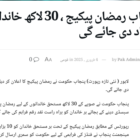
د دی جائے گی
0
A
Pak Admin
by
4 فروری , 2025
in
قومی
A
دی جائے گی۔
پنجاب حکومت نے صوبے کے 30 لاکھ مستحق خاندانوں ک
سبسڈی دینے کے بجائے ہر خاندان کو براہ راست نقد رقم فراہم کی جائے 
رپورٹس 
مینجمنٹ پنجاب نے فنڈز کی فراہمی کے لیے حکومت کو سمری ارسال کر 