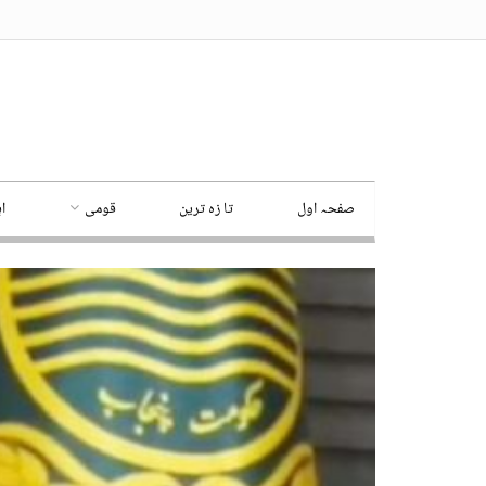
صفحہ اول
تا زہ ترین
قومی
ا