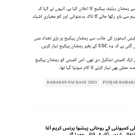
ضان ریلیف پیکیج کا اعلان کیا ہے۔ انہوں نے کہا کہ
) کو رمضان پیکیج کی تقسیم سے باہر رکھا جائے گا تاکہ بدعنوانی اور کم معیاری اشیاء
لیٹی اسٹورز کی جانب سے رمضان پیکیج پر بڑی تعداد میں
ضان پیکیج تیار کریں۔
USC کے آپریشنز بند کرنے کے لیے ایک کمیٹی تشکیل دی تھی۔ اس کمیٹی کو رمضان پیکیج
RAMADAN PACKAGE 2025
PUNJAB RAMAD
ی کمیونٹی کے روحانی پیشوا پرنس کریم آغا
نتقال، اربوں ڈالر کے اثاثے چھوڑ گئے