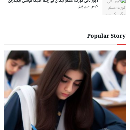
لاہور ہائی کورٹ: مسلم لیگ ن کے رہنما حنیف عباسی ایفیڈرین
کیس میں بری
Popular Story