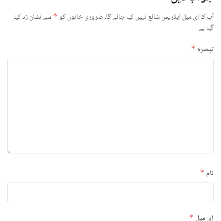
آپ کا ای میل ایڈریس شائع نہیں کیا جائے گا۔
ضروری خانوں کو
*
سے نشان زد کیا
گیا ہے
تبصرہ
*
نام
*
ای میل
*