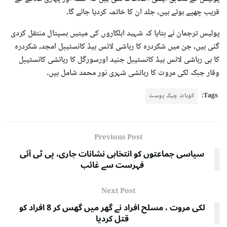
قریب چھپے ہوئے ہیں، جلد ان کا خاتمہ کردیا جائے گا۔
پولیس ترجمان نے بتایا کہ شہید اہلکاروں کی میتیں ہسپتال منتقل کردی
گئی ہیں، جن میں شکردرہ کا رہاشی لائس ہیڈ کانسٹیبل امجد، شکردرہ
کا ہی رہاشی لائس ہیڈ کانسٹیبل جنید اورسورگل کا رہائشی کانسٹیبل
وقار جبکہ لکی مروت کا رہائشی شہری نور محمد شامل ہیں۔
Tags:
کوہاٹ چیک پوسٹ
Previous Post
سیاسی جماعتوں کو انتخابی نشانات جاری، پی ٹی آئی
فہرست سے غائب
Next Post
لکی مروت ، مسلح افراد نے گھر میں گھس کر 8 افراد کو
قتل کردیا