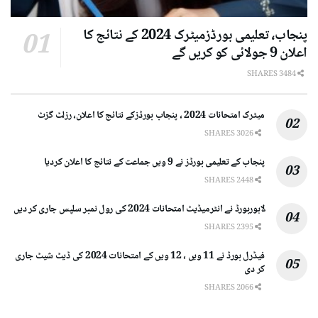
پنجاب، تعلیمی بورڈزمیٹرک 2024 کے نتائج کا
اعلان 9 جولائی کو کریں گے
3484 SHARES
میٹرک امتحانات 2024 ، پنجاب بورڈزکے نتائج کا اعلان، رزلٹ گزٹ
3026 SHARES
پنجاب کے تعلیمی بورڈز نے 9 ویں جماعت کے نتائج کا اعلان کردیا
2448 SHARES
لاہوربورڈ نے انٹرمیڈیٹ امتحانات 2024 کی رول نمبر سلپس جاری کر دیں
2395 SHARES
فیڈرل بورڈ نے 11 ویں ، 12 ویں کے امتحانات 2024 کی ڈیٹ شیٹ جاری
کر دی
2066 SHARES