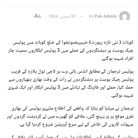
A
Pak Admin
by
10 جنوری , 2024
A
کوہاٹ ( نئی تازہ رپورٹ)‌ خیبرپختونخوا کے ضلع کوہاٹ میں پولیس
چیک پوسٹ پر دہشتگردوں کے حملے میں 3 پولیس اہلکاروں سمیت چار
افراد شہید ہوگئے۔
پولیس ترجمان کے مطابق انڈس ہائی وے پر لاچی ٹول پلازہ کے قریب
پولیس چیک پوسٹ پر دہشتگردوں نے رات کے وقت بھاری ہتھیاروں سے
حملہ کیا، حملے اور فائرنگ کے تبادلے میں 3 پولیس اہلکار اور ایک شہری
شہید ہوگئے۔
ترجمان نے میڈیا کو بتایا کہ واقعے کی اطلاع ملنےپر پولیس کی بھاری
نفری موقع پر پر پہنچ گئی، علاقے کو گھیرے میں لے کردہشت گردوں اور
سہولت کاروں کی تلاش کے لیے سرچ آپریشن شروع کردیا گیا ہے۔
پولیس کے مطابق ایسی اطلاعات ملی ہیں کہ حملہ آور پہاڑی علاقے کے