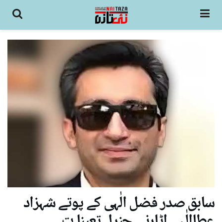
سابق صدر فضل الٰہی کے پوتے شہزاد
عطاالٰہی اٹارنی جنرل تعینا ت