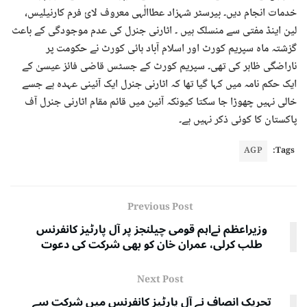
خدمات انجام دیں۔ بیرسٹر شہزاد عطاالٰہی معروف لائ فرم کارنیلیس،
لین اینڈ مفتی سے منسلک ہیں ۔ اٹارنی جنرل کی عدم موجودگی کے باعث
گزشتہ ماہ سپریم کورٹ اور اسلام آباد ہائی کورٹ نے حکومت پر
ناراضگی ظاہر کی تھی۔ سپریم کورٹ کے جسٹس قاضی فائز عیسیٰ کے
ایک حکم نامہ میں کہا گیا تھا کہ اٹارنی جنرل ایک آئینی عہدہ ہے جسے
خالی نہیں چھوڑا جا سکتا کیونکہ آئین میں قائم مقام اٹارنی جنرل آف
پاکستان کا کوئی ذکر نہیں ہے۔
AGP
Tags:
Previous Post
وزیراعظم نےاہم قومی چیلنجز پر آل پارٹیز کانفرنس
طلب کرلی، عمران خان کو بھی شرکت کی دعوت
Next Post
تحریک انصاف نے آل پارٹیز کانفرنس میں شرکت سے