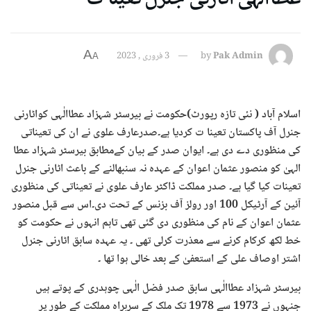
A
Pak Admin
by
3 فروری , 2023
A
اسلام آباد ( نئی تازہ رپورٹ)حکومت نے بیرسٹر شہزاد عطاالٰہی کواٹارنی
جنرل آف پاکستان تعینا ت کردیا ہے۔صدرعارف علوی نے ان کی تعیناتی
کی منظوری دے دی ہے۔ ایوان صدر کے بیان کےمطابق بیرسٹر شہزاد عطا
الہیٰ کو منصور عثمان اعوان کے عہدہ نہ سنبھالنے کے باعث اٹارنی جنرل
تعینات کیا گیا ہے۔ صدر مملکت ڈاکٹر عارف علوی نے تعیناتی کی منظوری
آئین کے آرٹیکل 100 اور رولز آف بزنس کے تحت دی۔اس سے قبل منصور
عثمان اعوان کے نام کی منظوری دی گئی تھی تاہم انہوں نے حکومت کو
خط لکھ کرکام کرنے سے معذرت کرلی تھی ۔ یہ عہدہ سابق اٹارنی جنرل
اشتر اوصاف علی کے استعفیٰ کے بعد خالی ہوا تھا ۔
بیرسٹر شہزاد عطاالٰہی سابق صدر فضل الٰہی چوہدری کے پوتے ہیں
جنہوں نے 1973 سے 1978 تک ملک کے سربراہ مملکت کے طور پر