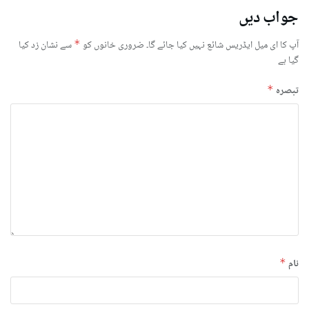
جواب دیں
آپ کا ای میل ایڈریس شائع نہیں کیا جائے گا۔
ضروری خانوں کو
*
سے نشان زد کیا
گیا ہے
تبصرہ
*
نام
*