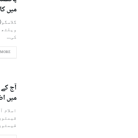
میں کا
گلاسگو(
کی...
 MORE
آج کے 
میں اض
اسلام آ
قیمتوں
قیمتوں.