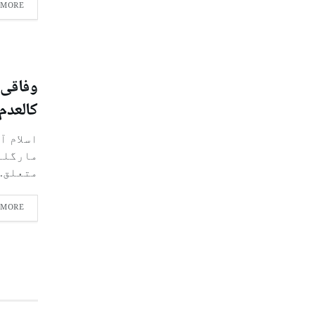
 MORE
وفاقی 
کالعدم 
اسلام آ
مارگلہ
متعلق..
 MORE