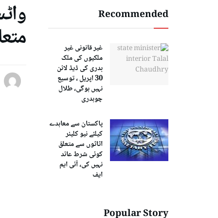
واٹس
Recommended
متعا
غیر قانونی غیر
ملکیوں کی ملک
بدری کی ڈیڈ لائن
30 اپریل ، توسیع
نہیں ہوگی، طلال
چوہدری
پاکستان سے معاہدے
کیلئے نیو کلیئر
اثاثوں سے متعلق
کوئی شرط عائد
نہیں کی، آئی ایم
ایف
Popular Story