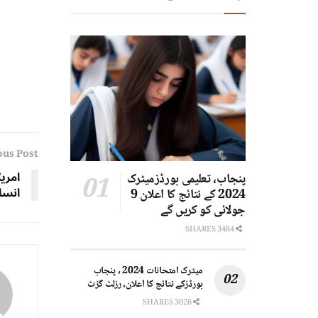
ous Post
امری
پنجاب، تعلیمی بورڈزمیٹرک
انسا
2024 کے نتائج کا اعلان 9
جولائی کو کریں گے
3484 SHARES
میٹرک امتحانات 2024 ، پنجاب
بورڈزکے نتائج کا اعلان، رزلٹ گزٹ
3026 SHARES