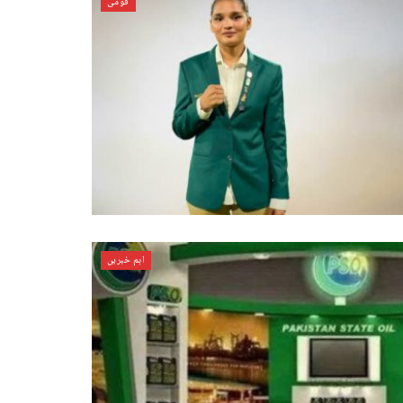
قومی
اہم خبریں