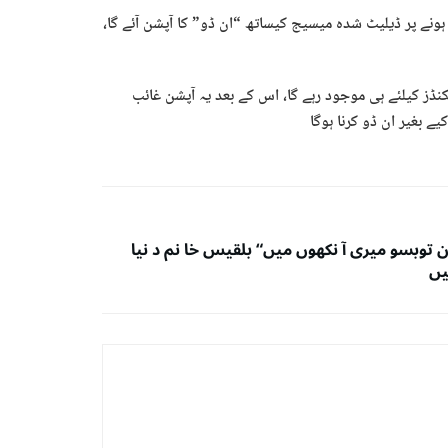
ونے پر ڈیلیٹ شدہ میسیج کیساتھ “ان ڈو” کا آپشن آئے گا،
نڈز کیلئے ہی موجود رہے گا، اس کے بعد یہ آپشن غائب
ے بغیر ان ڈو کرنا ہوگا
 توبسو میری آ نکھوں میں“ بلقیس خا نم د نیا
یں