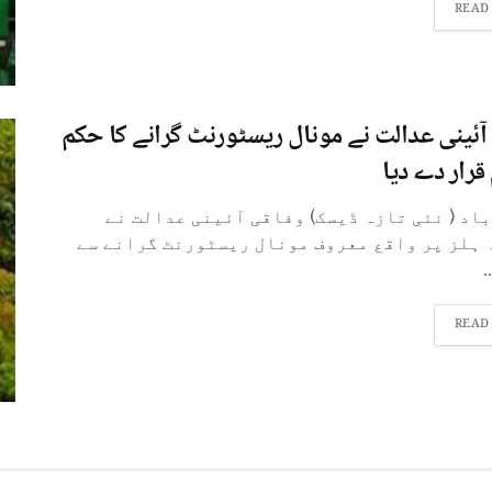
READ
آئینی عدالت نے مونال ریسٹورنٹ گرانے کا حکم
قرار دے دیا
باد ( نئی تازہ ڈیسک) وفاقی آئینی عدالت نے
 ہلز پر واقع معروف مونال ریسٹورنٹ گرانے سے
.
READ