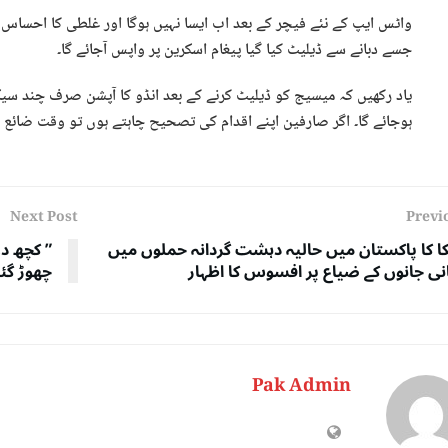
واٹس ایپ کے نئے فیچر کے بعد اب ایسا نہیں ہوگا اور غلطی کا احساس ہ
جسے دبانے سے ڈیلیٹ کیا گیا پیغام اسکرین پر واپس آجائے گا۔
یاد رکھیں کہ میسیج کو ڈیلیٹ کرنے کے بعد انڈو کا آپشن صرف چند سیک
ہوجائے گا۔ اگر صارفین اپنے اقدام کی تصحیح چاہتے ہوں تو وقت ضائع کی
Next Post
Previ
کا کا پاکستان میں حالیہ دہشت گردانہ حملوں میں
” کچھ دن
نی جانوں کے ضیاع پر افسوس کا اظہار
چھوڑ گئ
Pak Admin