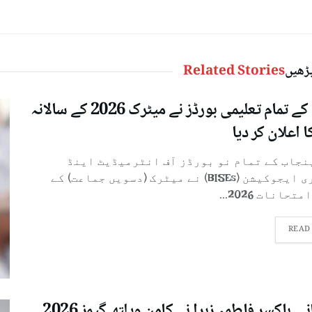
پڑھیں
Related Stories
پنجاب کے تمام تعلیمی بورڈز نے میٹرک 2026 کے سالانہ
ا اعلان کر دیا
پنجاب کے تمام نو بورڈز آف انٹرمیڈیٹ اینڈ
سیکنڈری ایجوکیشن (BISEs) نے میٹرک (دسویں جماعت) کے
تحانات 2026...
READ
پاکستانی باکسر فاطمہ زہرا نے کامن ویلتھ گیمز 2026