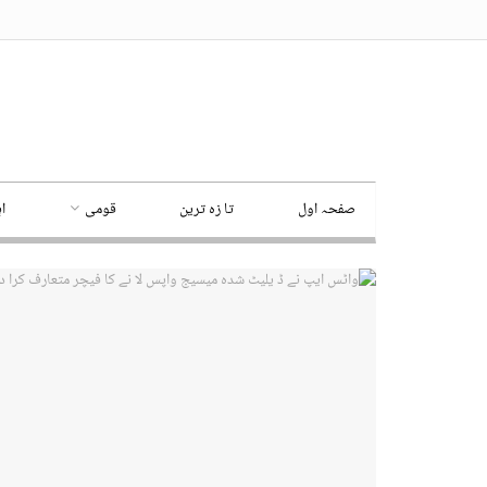
صفحہ اول
تا زہ ترین
قومی
ا