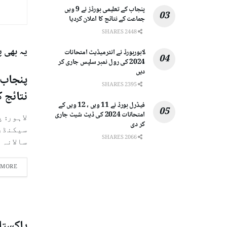
پنجاب کے تعلیمی بورڈز نے 9 ویں
جماعت کے نتائج کا اعلان کردیا
2448 SHARES
یہ بھی 
لاہوربورڈ نے انٹرمیڈیٹ امتحانات
2024 کی رول نمبر سلپس جاری کر
دیں
2395 SHARES
نتائج ک
فیڈرل بورڈ نے 11 ویں ، 12 ویں کے
امتحانات 2024 کی ڈیٹ شیٹ جاری
لاہور: 
کر دی
2066 SHARES
سالانہ ام
 MORE