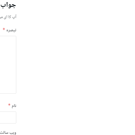
جواب 
آپ کا ای می
تبصرہ
*
نام
*
ویب‌ سائٹ