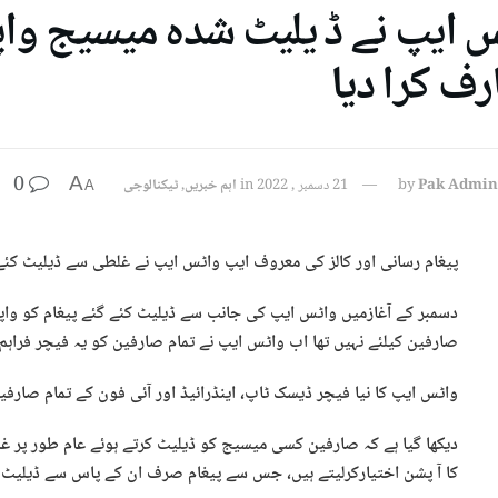
 ایپ نے ڈ یلیٹ شدہ میسیج واپس
رف کرا دیا
0
A
Pak Admin
by
21 دسمبر , 2022
in
اہم خبریں
,
ٹیکنالوجی
A
پیغام رسانی اور کالز کی معروف ایپ واٹس ایپ نے غلطی سے ڈیلیٹ کئے گ
دسمبر کے آغازمیں واٹس ایپ کی جانب سے ڈیلیٹ کئے گئے پیغام کو واپس لا
صارفین کیلئے نہیں تھا اب واٹس ایپ نے تمام صارفین کو یہ فیچر فراہم 
واٹس ایپ کا نیا فیچر ڈیسک ٹاپ، اینڈرائیڈ اور آئی فون کے تمام صارفی
دیکھا گیا ہے کہ صارفین کسی میسیج کو ڈیلیٹ کرتے ہوئے عام طور پر غ
کا آ پشن اختیارکرلیتے ہیں، جس سے پیغام صرف ان کے پاس سے ڈیلیٹ 