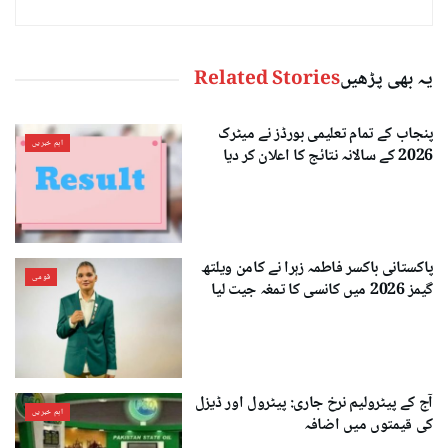
یہ بھی پڑھیں
Related Stories
پنجاب کے تمام تعلیمی بورڈز نے میٹرک
اہم خبریں
2026 کے سالانہ نتائج کا اعلان کر دیا
پاکستانی باکسر فاطمہ زہرا نے کامن ویلتھ
قومی
گیمز 2026 میں کانسی کا تمغہ جیت لیا
آج کے پیٹرولیم نرخ جاری: پیٹرول اور ڈیزل
اہم خبریں
کی قیمتوں میں اضافہ