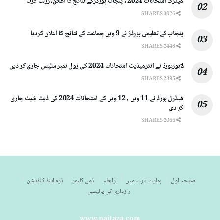
میٹرک امتحانات 2024 ، پنجاب بورڈزکے نتائج کا اعلان، رزلٹ گزٹ
3026 SHARES
پنجاب کے تعلیمی بورڈز نے 9 ویں جماعت کے نتائج کا اعلان کردیا
2448 SHARES
لاہوربورڈ نے انٹرمیڈیٹ امتحانات 2024 کی رول نمبر سلپس جاری کر دیں
2395 SHARES
فیڈرل بورڈ نے 11 ویں ، 12 ویں کے امتحانات 2024 کی ڈیٹ شیٹ جاری
کر دی
2066 SHARES
صفحہ اول
ہمارے بارے میں
رابطہ
ڈس کلیمر
ٹرم اینڈ کنڈیشن
رازداری کی پالیسی
www,naitaza.com