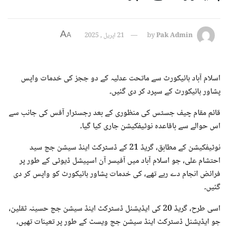
A
Pak Admin
by
21 اپریل , 2025
A
اسلام آباد ہائیکورٹ سے ماتحت عدلیہ کے دو ججز کی خدمات واپس
پشاور ہائیکورٹ کے سپرد کر دی گئیں۔
قائم مقام چیف جسٹس کی منظوری کے بعد رجسٹرار آفس کی جانب سے
اس حوالے سے باقاعدہ نوٹیفکیشن جاری کیا گیا۔
نوٹیفکیشن کے مطابق، گریڈ 21 کے ڈسٹرکٹ اینڈ سیشن جج سید
احتشام علی، جو اسلام آباد میں آفیسر آن اسپیشل ڈیوٹی کے طور پر
فرائض انجام دے رہے تھے، کی خدمات پشاور ہائیکورٹ کو واپس کر دی
گئیں۔
اسی طرح، گریڈ 20 کی ایڈیشنل ڈسٹرکٹ اینڈ سیشن جج حسینہ ثقلین،
جو ایڈیشنل ڈسٹرکٹ اینڈ سیشن جج ویسٹ کے طور پر تعینات تھیں،