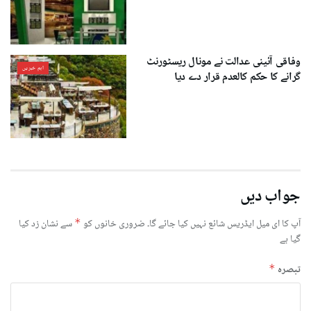
وفاقی آئینی عدالت نے مونال ریسٹورنٹ
اہم خبریں
گرانے کا حکم کالعدم قرار دے دیا
جواب دیں
آپ کا ای میل ایڈریس شائع نہیں کیا جائے گا۔
ضروری خانوں کو
*
سے نشان زد کیا
گیا ہے
تبصرہ
*