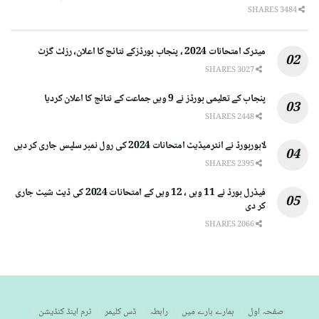
3484 SHARES
میٹرک امتحانات 2024 ، پنجاب بورڈزکے نتائج کا اعلان، رزلٹ گزٹ
3027 SHARES
پنجاب کے تعلیمی بورڈز نے 9 ویں جماعت کے نتائج کا اعلان کردیا
2448 SHARES
لاہوربورڈ نے انٹرمیڈیٹ امتحانات 2024 کی رول نمبر سلپس جاری کر دیں
2395 SHARES
فیڈرل بورڈ نے 11 ویں ، 12 ویں کے امتحانات 2024 کی ڈیٹ شیٹ جاری
کر دی
2066 SHARES
صفحہ اول
ہمارے بارے میں
رابطہ
ڈس کلیمر
ٹرم اینڈ کنڈیشن