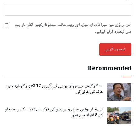
اس براؤزر میں میرا نام، ای میل، اور ویب سائٹ محفوظ رکھیں اگلی بار جب
میں تبصرہ کرنے کےلیے۔
Recommended
سائفر کیس میں چیئرمین پی ٹی آئی پر 17 اکتوبر کو فرد جرم
عائد کی جائے گی
لیہ،میاں چنوں جا نے والی وین کی ٹرک سے ٹکر، ایک ہی خاندان
کے 8 افراد جاں بحق