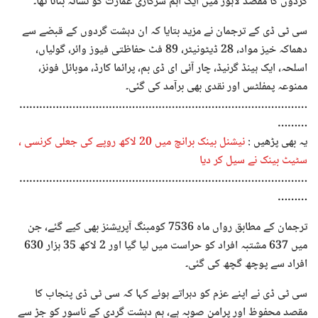
گردوں کا مقصد لاہور میں ایک اہم سرکاری عمارت کو نشانہ بنانا تھا۔
سی ٹی ڈی کے ترجمان نے مزید بتایا کہ ان دہشت گردوں کے قبضے سے
دھماکہ خیز مواد، 28 ڈیٹونیٹر، 89 فٹ حفاظتی فیوز وائر، گولیاں،
اسلحہ، ایک ہینڈ گرنیڈ، چار آئی ای ڈی بم، پرائما کارڈ، موبائل فونز،
ممنوعہ پمفلٹس اور نقدی بھی برآمد کی گئی۔
……………………………………………………………………………
………
یہ بھی پڑھیں :
نیشنل بینک برانچ میں 20 لاکھ روپے کی جعلی کرنسی ،
سٹیٹ بینک نے سیل کر دیا
……………………………………………………………………………
………
ترجمان کے مطابق رواں ماہ 7536 کومبنگ آپریشنز بھی کیے گئے، جن
میں 637 مشتبہ افراد کو حراست میں لیا گیا اور 2 لاکھ 35 ہزار 630
افراد سے پوچھ گچھ کی گئی۔
سی ٹی ڈی نے اپنے عزم کو دہراتے ہوئے کہا کہ سی ٹی ڈی پنجاب کا
مقصد محفوظ اور پرامن صوبہ ہے، ہم دہشت گردی کے ناسور کو جڑ سے