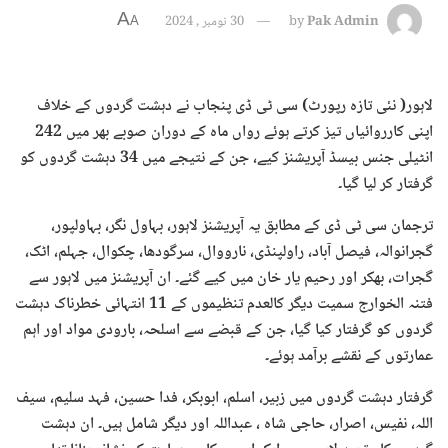
A
Pak Admin
by
30 نومبر , 2024
A
لاہور( نئی تازہ رپورٹ) سی ٹی ڈی پنجاب نے دہشت گردوں کے خلاف
اپنی کارروائیاں تیز کرتے ہوئے رواں ماہ کے دوران صوبے بھر میں 242
انٹیلی جنس بیسڈ آپریشنز کیے، جن کے نتیجے میں 34 دہشت گردوں کو
گرفتار کر لیا گیا۔
ترجمان سی ٹی ڈی کے مطابق یہ آپریشنز لاہور، بہاول نگر، بہاولپور،
گجرانوالہ، فیصل آباد، راولپنڈی، نارووال، سرگودھا، چکوال، جہلم، اٹک،
گجرات، بھکر اور رحیم یار خان میں کیے گئے۔ ان آپریشنز میں لاہور سے
فتنہ الخوارج سمیت دیگر کالعدم تنظیموں کے 11 انتہائی خطرناک دہشت
گردوں کو گرفتار کیا گیا، جن کے قبضے سے اسلحہ، بارودی مواد اور اہم
عمارتوں کے نقشے برآمد ہوئے۔
گرفتار دہشت گردوں میں زبیر، اسلم، ابوبکر، فدا حسین، فہد سلیم، سیف
اللہ، نفیس، اصرار، حاجی شاہ ، عبداللہ اور دیگر شامل ہیں۔ ان دہشت