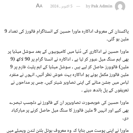
A
Pak Admin
by
5 اکتوبر , 2024
A
پاکستان کی معروف اداکارہ ماورا حسین کے انسٹاگرام فالورز کی تعداد 9
ملین ہو گئی۔
ماورا حسین نے اداکاری کی دُنیا میں کامیوبیوں کے بعد سوشل میڈیا پر
بھی اہم سنگ میل عبور کر لیا ہے ، اداکارہ نے انسٹا گرام پر 90 لاکھ (9
ملین) فالوورز حاصل کر لیے ہیں ، سوشل میڈیا کے اہم پلیٹ فارم پر 9
ملین فالورز مکمل ہونے پو اداکارہ بہت خوش نظر آئیں، انہوں نے منفرد
لباس میں جشن منانے کی اپنی تصاویر شیئر کیں، جس پر مداحوں نے
تعریفوں کے پل باندھ دیئے ۔
ماورا حسین کی خوبصورت تصاویرپر ان کے فالورز نے دلچسپ تبصرے
بھی کیے اور انہیں 9 ملین فالورز کا سنگ میل حاصل کرنے پر مبارکباد
دی۔
ماورا نے اپنی پوسٹ میں بتایا کہ وہ معروف ہوٹل ہلٹن لندن ویمبلے میں