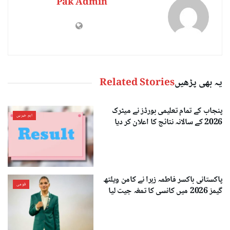
Pak Admin
یہ بھی پڑھیں
Related Stories
پنجاب کے تمام تعلیمی بورڈز نے میٹرک
اہم خبریں
2026 کے سالانہ نتائج کا اعلان کر دیا
پاکستانی باکسر فاطمہ زہرا نے کامن ویلتھ
قومی
گیمز 2026 میں کانسی کا تمغہ جیت لیا