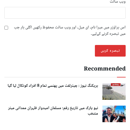
ویب‌ سائٹ
اس براؤزر میں میرا نام، ای میل، اور ویب سائٹ محفوظ رکھیں اگلی بار جب
میں تبصرہ کرنے کےلیے۔
Recommended
بریکنگ نیوز : چیئرلفٹ میں پھنسے تمام 8 افراد کونکال لیا گیا
نیو یارک میں تاریخ رقم: مسلمان امیدوار ظہران ممدانی میئر
منتخب