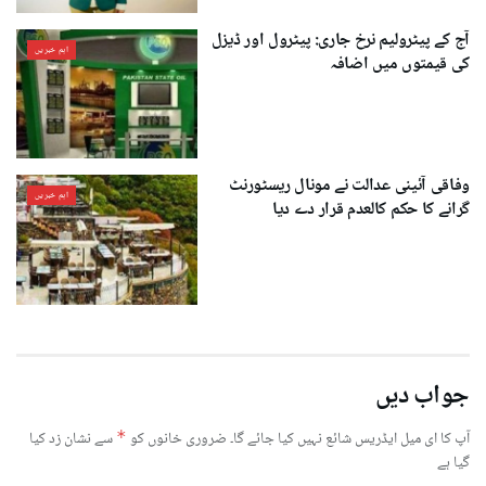
آج کے پیٹرولیم نرخ جاری: پیٹرول اور ڈیزل
اہم خبریں
کی قیمتوں میں اضافہ
وفاقی آئینی عدالت نے مونال ریسٹورنٹ
اہم خبریں
گرانے کا حکم کالعدم قرار دے دیا
جواب دیں
آپ کا ای میل ایڈریس شائع نہیں کیا جائے گا۔
ضروری خانوں کو
*
سے نشان زد کیا
گیا ہے