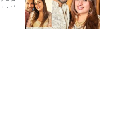
بولی وڈ
کے ہاں 