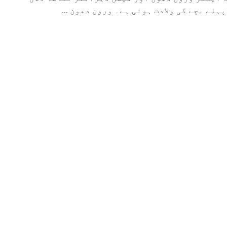
 ایکٹر ورون دھون اور فیشن ڈیزائنر نتاشا دلال
پہلے بچے کی ولادت ہوئی ہے۔ ورون دھون ...