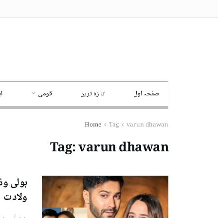
صفحہ اول
تا زہ ترین
قومی
ا
Home
Tag
varun dhawan
Tag:
varun dhawan
بولی وڈ
ولادت