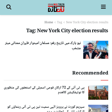
Home
Tag
New York City election results
Tag:
New York City election results
نیو یارک میں تاریخ رقم: مسلمان امیدوار ظہران ممدانی میئر
منتخب
Recommended
پی ٹی آئی کے 72 ارکان قومی اسمبلی کے استعفوں کی منظوری
کا نوٹیفکیشن کالعدم
سپریم کورٹ نے پرویز الٰہی سمیت تین پی ٹی آئی رہنماؤں کو
الیکشن لڑنے کی اجازت دے دی