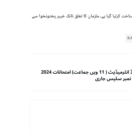
شناخت کرلیا گیا ہے، ملزمان کا تعلق ٹانک خیبر پختونخوا سے
R
لاہوربورڈ انٹرمیڈیٹ ( 11 ویں جماعت) امتحانات 2024
نمبر سلپس جاری