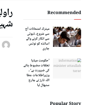
راول
Recommended
شہی
میٹرک امتحانات آج
سے شروع، ڈیوٹی
سے انکار کرنے والے
اساتذہ کو نوٹس
جاری
’حکومت میڈیا
تعلقات مضبوط بنانے
کی ضرورت ہے‘ ،
وزیراطلاعات عطا
اللہ تارڑ نے چارج
سنبھال لیا
Popular Story