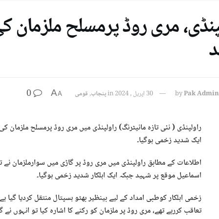
پنڈی، مری روڈ پرمسلح ملزمان کی
د
0
A
Pak Admin
by
30 اپریل , 2024
in
پنجاب
,
قومی
A
راولپنڈی ( نئی تازہ مانیٹرنگ) راولپنڈی میں مری روڈ پرمسلح ملزمان ک
ایک شدید زخمی ہوگیا۔
اطلاعات کے مطابق راولپنڈی میں مری روڈ پر گاڑی میں سوارملزمان نے ت
اسماعیل موقع پر شہید جبکہ ایک اہلکار شدید زخمی ہوگیا۔
زخمی اہلکار کوطبی امداد کے لیے بینظیر بھٹو ہسپتال منتقل کردیا گیا ہے
تعاقب کررہے تھے، مری روڈ پر ملزمان کو رکنے کا اشارہ کیا تو انہوں نے 