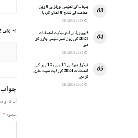
پنجاب کے تعلیمی بورڈز نے 9 ویں
جماعت کے نتائج کا اعلان کردیا
2448 SHARES
یہ بھی 
لاہوربورڈ نے انٹرمیڈیٹ امتحانات
2024 کی رول نمبر سلپس جاری کر
دیں
2395 SHARES
فیڈرل بورڈ نے 11 ویں ، 12 ویں کے
امتحانات 2024 کی ڈیٹ شیٹ جاری
کر دی
2066 SHARES
جواب 
آپ کا ای می
تبصرہ
*