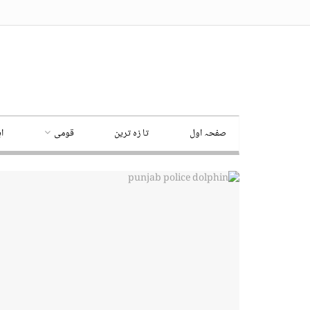
صفحہ اول
تا زہ ترین
قومی
ا