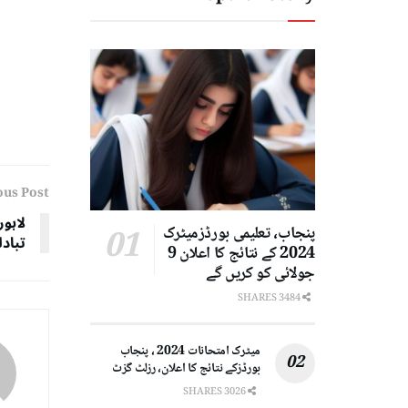
ous Post
لاہو
پنجاب، تعلیمی بورڈزمیٹرک
تبادل
2024 کے نتائج کا اعلان 9
جولائی کو کریں گے
3484 SHARES
میٹرک امتحانات 2024 ، پنجاب
بورڈزکے نتائج کا اعلان، رزلٹ گزٹ
3026 SHARES