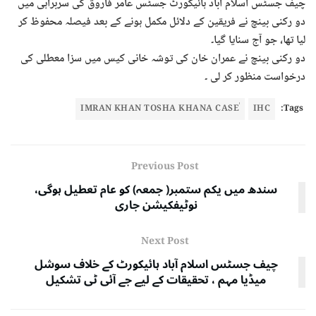
چیف جسٹس اسلام آباد ہائیکورٹ جسٹس عامر فاروق کی سربراہی میں
دو رکنی بینچ نے فریقین کے دلائل مکمل ہونے کے بعد فیصلہ محفوظ کر
لیا تھا، جو آج سنایا گیا۔
دو رکنی بینچ نے عمران خان کی توشہ خانی کیس میں سزا معطلی کی
درخواست منظور کر لی ۔
ٰIMRAN KHAN TOSHA KHANA CASE
IHC
Tags:
Previous Post
سندھ میں یکم ستمبر( جمعہ) کو عام تعطیل ہوگی،
نوٹیفکیشن جاری
Next Post
چیف جسٹس اسلام آباد ہائیکورٹ کے خلاف سوشل
میڈیا مہم ، تحقیقات کے لیے جے آئی ٹی تشکیل