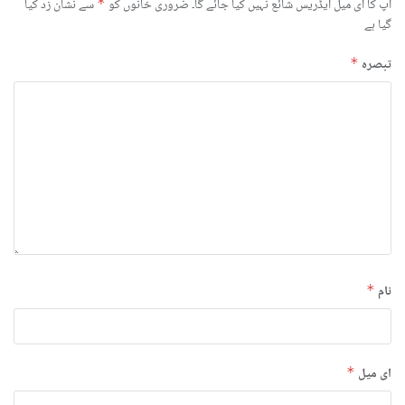
آپ کا ای میل ایڈریس شائع نہیں کیا جائے گا۔
ضروری خانوں کو
*
سے نشان زد کیا
گیا ہے
تبصرہ
*
نام
*
ای میل
*