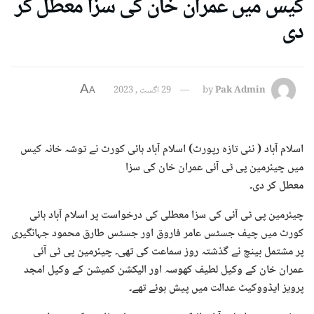
کیس میں عمران خان کی سزا معطل کر
دی
A
Pak Admin
by
29 اگست , 2023
A
اسلام آباد ( نئی تازہ رپورٹ) اسلام آباد ہائی کورٹ نے توشہ خانہ کیس
میں چیئرمین پی ٹی آئی عمران خان کی سزا
معطل کر دی۔
چیئرمین پی ٹی آئی کی سزا معطلی کی درخواست پر اسلام آباد ہائی
کورٹ میں چیف جسٹس عامر فاروق اور جسٹس طارق محمود جہانگیری
پر مشتمل بینچ نے گذشتہ روز سماعت کی تھی۔ چیئرمین پی ٹی آئی
عمران خان کے وکیل لطیف کھوسہ اور الیکشن کمیشن کے وکیل امجد
پرویز ایڈووکیٹ عدالت میں پیش ہوئے تھے۔