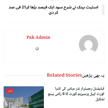
اسٹیٹ بینک نے شرح سود ایک فیصد بڑھا کر21 فی صد
کر دی
Pak Admin
یہ بھی پڑھیں
Related Stories
ایڈیشنل رجسٹرار نذر عباس کی انٹرا
قومی
کورٹ اپیل پرسپریم کورٹ کا 6 رکنی بینچ
تشکیل