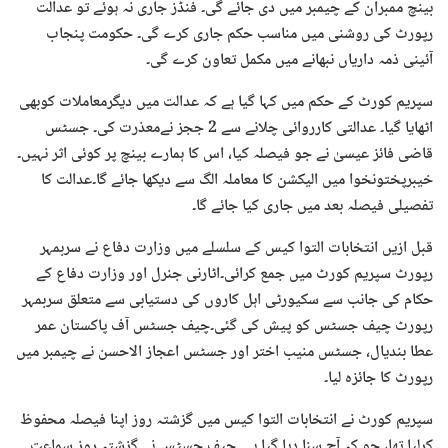
بینچ ممبران کے چیمبر میں دی جائے گی۔ فنڈز جاری نہ ہوئے تو عدالت
رپورٹ کی روشنی میں مناسب حکم جاری کرے گی۔ حکومت پنجاب
آئینی ذمہ داریاں نبھانے میں مکمل تعاون کرے گی۔
سپریم کورٹ کے حکم میں کہا گیا ہے کہ عدالت میں دیگرمعاملات کوبھی
اٹھایا گیا۔ عدالتی کارروائی چلانے سے 2 ججز نےمعذرت کی۔ جسٹس
قاضی فائز عیسیٰ نے جو فیصلہ کیا، اس کا ہمارے بینچ پر کوئی اثر نہیں۔
خیبرپختونخوا میں الیکشن کا معاملہ الگ سے دیکھا جائے گا۔عدالت کا
تفصیلی فیصلہ بعد میں جاری کیا جائے گا۔
قبل ازیں انتخابات التوا کیس کے سلسلے میں وزارت دفاع نے سربمہر
رپورٹ سپریم کورٹ میں جمع کرائی۔اٹارنی جنرل اور وزارت دفاع کے
حکام کی جانب سے سکیورٹی اہل کاروں کی دستیابی سے متعلق سربمہر
رپورٹ چیف جسٹس کو پیش کی گئی۔چیف جسٹس آف پاکستان عمر
عطا بندیال، جسٹس منیب اختر اور جسٹس اعجاز الاحسن نے چیمبر میں
رپورٹ کا جائزہ لیا۔
سپریم کورٹ نے انتخابات التوا کیس میں گزشتہ روز اپنا فیصلہ محفوظ
کرلیا تھا، جو کہ آج سنا دیا گیا ہے۔ چیف جسٹس نے گزشتہ روز سماعت