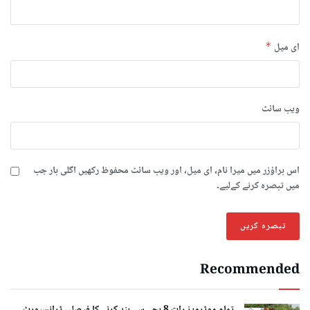
ای میل
*
ویب‌ سائٹ
اس براؤزر میں میرا نام، ای میل، اور ویب سائٹ محفوظ رکھیں اگلی بار جب
میں تبصرہ کرنے کےلیے۔
Recommended
تمام موٹرویز رات 8 بجے سے بند کرنے کا فیصلہ، ٹرانسپورٹ