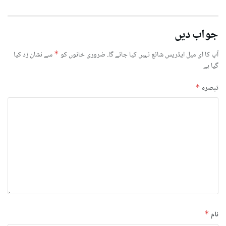
جواب دیں
آپ کا ای میل ایڈریس شائع نہیں کیا جائے گا۔
ضروری خانوں کو
*
سے نشان زد کیا
گیا ہے
تبصرہ
*
نام
*