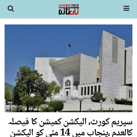
سپریم کورٹ، الیکشن کمیشن کا فیصلہ
کالعدم ،پنجاب میں 14 مئی کو الیکشن