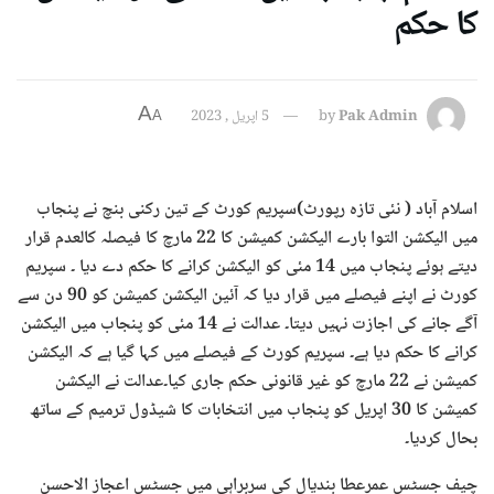
کا حکم
A
Pak Admin
by
5 اپریل , 2023
A
اسلام آباد ( نئی تازہ رپورٹ)‌سپریم کورٹ کے تین رکنی بنچ نے پنجاب
میں الیکشن التوا بارے الیکشن کمیشن کا 22 مارچ کا فیصلہ کالعدم قرار
دیتے ہوئے پنجاب میں 14 مئی کو الیکشن کرانے کا حکم دے دیا ۔ سپریم
کورٹ نے اپنے فیصلے میں قرار دیا کہ آئین الیکشن کمیشن کو 90 دن سے
آگے جانے کی اجازت نہیں دیتا۔ عدالت نے 14 مئی کو پنجاب میں الیکشن
کرانے کا حکم دیا ہے۔ سپریم کورٹ کے فیصلے میں کہا گیا ہے کہ الیکشن
کمیشن نے 22 مارچ کو غیر قانونی حکم جاری کیا۔عدالت نے الیکشن
کمیشن کا 30 اپریل کو پنجاب میں انتخابات کا شیڈول ترمیم کے ساتھ
بحال کردیا۔
چیف جسٹس عمرعطا بندیال کی سربراہی میں جسٹس اعجاز الاحسن