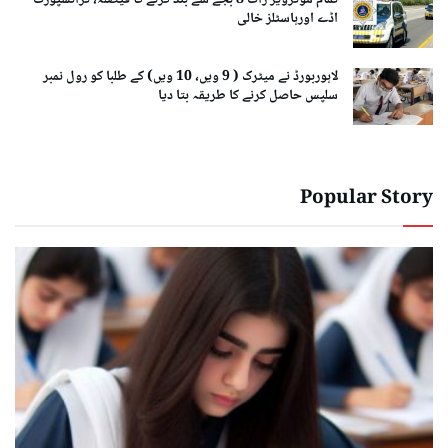
اڈے اورہاسٹلز خالی
لاہوربورڈ نے میٹرک ( 9 ویں، 10 ویں) کے طلبا کو رول نمبر
سلپس حاصل کرنے کا طریقہ بتا دیا
Popular Story