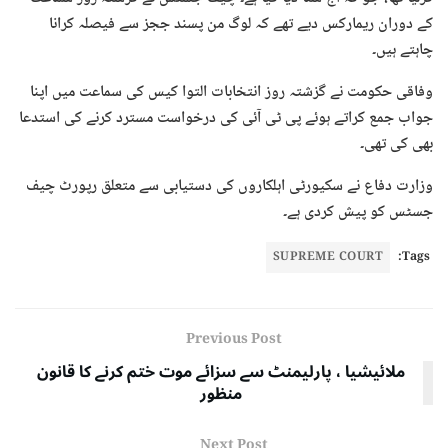
کے دوران ریمارکس دیے تھے کہ لوگ من پسند ججز سے فیصلہ کرانا
چاہتے ہیں۔
وفاقی حکومت نے گزشتہ روز انتخابات التوا کیس کی سماعت میں اپنا
جواب جمع کراتے ہوئے پی ٹی آئی کی درخواست مسترد کرنے کی استدعا
بھی کی تھی۔
وزارت دفاع نے سکیورٹی اہلکاروں کی دستیابی سے متعلق رپورٹ چیف
جسٹس کو پیش کردی ہے۔
SUPREME COURT
Tags:
Previous Post
ملائیشیا ، پارلیمنٹ سے سزائے موت ختم کرنے کا قانون
منظور
Next Post