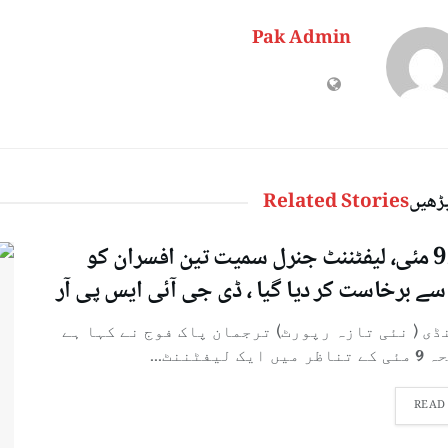
Pak Admin
پڑھیں
Related Stories
سانحہ9 مئی، لیفٹننٹ جنرل سمیت تین افسران کو
سے برخاست کر دیا گیا ، ڈی جی آئی ایس پی آر
ی ( نئی تازہ رپورٹ) ترجمان پاک فوج نے کہا ہے
یک لیفٹننٹ...
READ