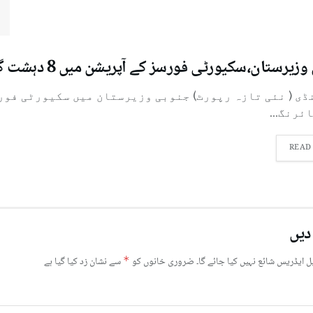
ستان،سکیورٹی فورسز کے آپریشن میں 8 دہشت گرد مارے گئے، دو بچے شہید
ئرنگ...
READ
دیں
ل ایڈریس شائع نہیں کیا جائے گا۔
ضروری خانوں کو
*
سے نشان زد کیا گیا ہے