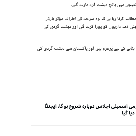
تیجے میں پانچ دہشت گرد مارے گئے۔
طالبہ کرتا رہا ہے کہ وہ سرحد کے اطراف مؤثر بارڈر
اپنی ذمہ داریوں کو پورا کرے گی اور دہشت گردی کی
نانے کے لیے پُرعزم ہیں اور پاکستان سے دہشت گردی کی
می اسمبلی اجلاس دوبارہ شروع ہو گا، ایجنڈا
دیا گیا