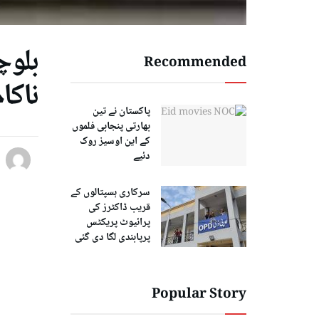
بلوچ
Recommended
ناکا
پاکستان نے تین
بھارتی پنجابی فلموں
کے این اوسیز روک
دئیے
سرکاری ہسپتالوں کے
قریب ڈاکٹرز کی
پرائیوٹ پریکٹس
پرپابندی لگا دی گئی
Popular Story