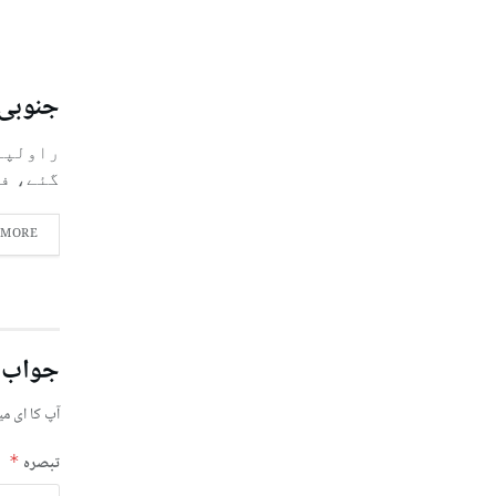
جنوبی وزیر
گئے، فا
 MORE
جواب 
آپ کا ای می
تبصرہ
*