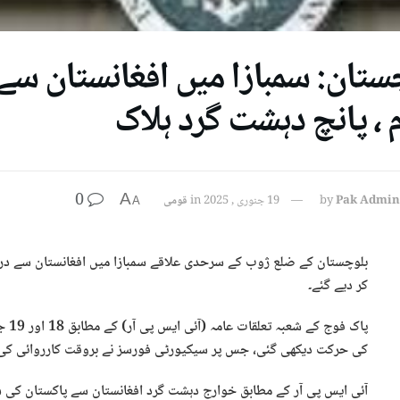
ستان: سمبازا میں افغانستان س
م ، پانچ دہشت گرد ہلاک
0
A
Pak Admin
by
19 جنوری , 2025
in
قومی
A
بلوچستان کے ضلع ژوب کے سرحدی علاقے سمبازا میں افغانستان سے دران
کر دیے گئے۔
پاک 
کی حرکت دیکھی گئی، جس پر سیکیورٹی فورسز نے بروقت کارروائی کی او
آئی ایس پی آر کے مطابق خوارج دہشت گرد افغانستان سے پاکستان کی