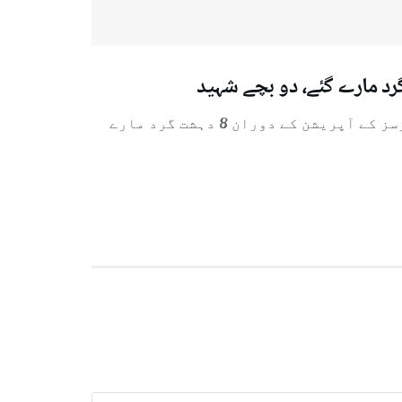
تازہ ترین
راولپنڈی ( نئی تازہ رپورٹ) جنوبی وزیرستان میں سکیورٹی فورسز کے آپریشن کے دوران 8 دہشت گرد مارے