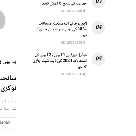
جماعت کے نتائج کا اعلان کردیا
2448 SHARES
لاہوربورڈ نے انٹرمیڈیٹ امتحانات
2024 کی رول نمبر سلپس جاری کر
دیں
2395 SHARES
فیڈرل بورڈ نے 11 ویں ، 12 ویں کے
یہ بھی 
امتحانات 2024 کی ڈیٹ شیٹ جاری
کر دی
2066 SHARES
نوکری 
راولپنڈ
کہ سانحہ 9 مئی کے تناظر میں ا
 MORE