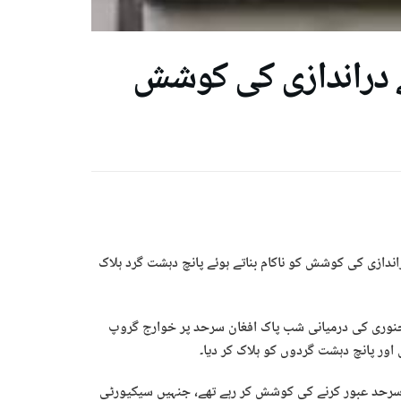
ے دراندازی کی کوشش
دازی کی کوشش کو ناکام بناتے ہوئے پانچ دہشت گرد ہلاک
فوج کے شعبہ تعلقات عامہ (آئی ایس پی آر) کے مطابق 18 اور 19 جنوری کی درمیانی شب پاک افغان سرحد پر خوارج گروپ
ر پانچ دہشت گردوں کو ہلاک کر دیا۔
 سرحد عبور کرنے کی کوشش کر رہے تھے، جنہیں سیکیورٹی