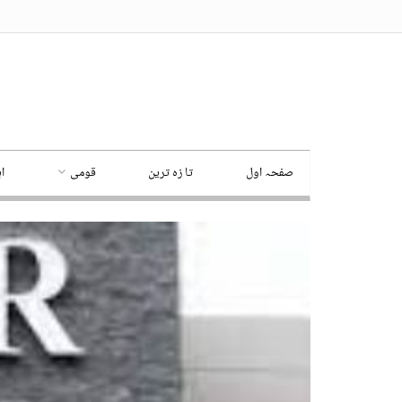
صفحہ اول
تا زہ ترین
قومی
ا