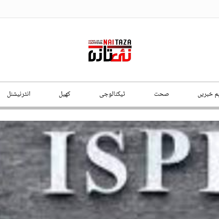
ہم خبریں
صحت
ٹیکنالوجی
کھیل
انٹرنیشنل