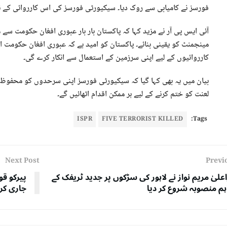
فورسز نے کامیابی سے روک دیا۔ سیکیورٹی فورسز کی اس کارروائی کے ن
آئی ایس پی آر نے مزید کہا کہ پاکستان بار بار عبوری افغان حکومت سے م
مینجمنٹ کو یقینی بنائے۔ پاکستان کو امید ہے کہ عبوری افغان حکومت 
کارروائیوں کے لیے اپنی سرزمین کے استعمال سے انکار کرے گی۔
بیان میں یہ بھی کہا گیا کہ سیکیورٹی فورسز اپنی سرحدوں کو محفوظ ب
لعنت کو ختم کرنے کے لیے ہر ممکن اقدام اٹھائیں گے۔
ISPR
FIVE TERRORIST KILLED
Tags:
Next Post
Previ
اعلیٰ مریم نواز نے لاہور کی سڑکوں پر جدید ٹریفک کے
پیرکو قو
اہم منصوبہ شروع کر دیا
جاری کر 