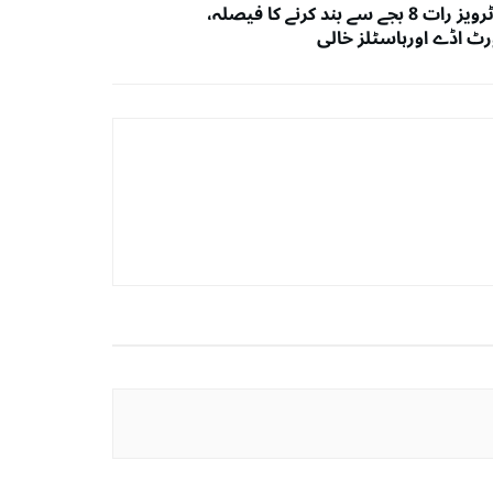
تمام موٹرویز رات 8 بجے سے بند کرنے کا فیصلہ،
رٹ اڈے اورہاسٹلز خالی