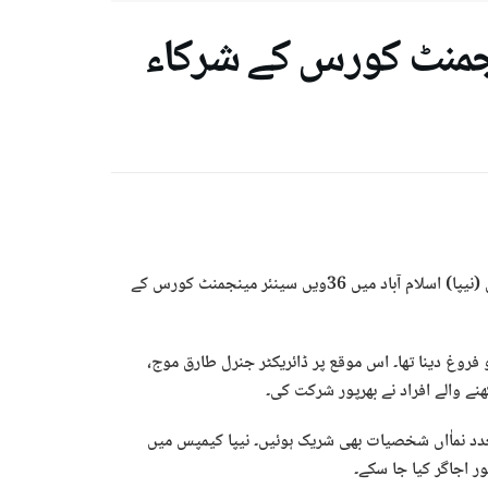
3ویں سینئر مینجمنٹ کورس کے شرکاء
اسلام آباد ( خصوصی رپورٹ) نیشنل انسٹیٹیوٹ آف پبلک ایڈمنسٹریشن (نیپا) اسلام آباد میں 36ویں سینئر مینجمنٹ کورس کے
وغ دینا تھا۔ اس موقع پر ڈائریکٹر جنرل طارق موج،
ے والے افراد نے بھرپور شرکت کی۔
عدد نماٰاں شخصیات بھی شریک ہوئیں۔ نیپا کیمپس میں
 اجاگر کیا جا سکے۔