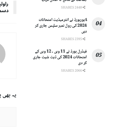
جماعت کے نتائج کا اعلان کردیا
2448 SHARES
دسمب
لاہوربورڈ نے انٹرمیڈیٹ امتحانات
2024 کی رول نمبر سلپس جاری کر
دیں
2395 SHARES
فیڈرل بورڈ نے 11 ویں ، 12 ویں کے
امتحانات 2024 کی ڈیٹ شیٹ جاری
کر دی
2066 SHARES
یہ بھی 