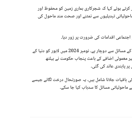
ر کرتے ہوئے کہا کہ شجرکاری ہماری زمین کو محفوظ اور
ماحولیاتی تبدیلیوں سے نمٹنے اور صحت مند ماحول کی
ے اجتماعی اقدامات کی ضرورت پر زور دیا۔
یاد رہے کہ حالیہ دنوں میں پاکستان، خاص طور پر پنجاب شدید اسموگ کے مسائل سے دوچار ہے۔ نومبر 2024 میں لاہور کو دنیا کے
 غیر معمولی اضافے کے باعث پنجاب حکومت نے ہیلتھ
پر پابندی عائد کی گئی۔
 باقیات جلانا شامل ہیں۔ یہ صورتحال درخت لگانے جیسے
ے ماحولیاتی مسائل کا سدباب کیا جا سکے۔