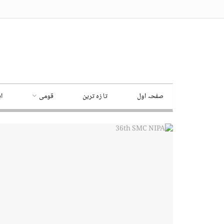
صفحہ اول
تا زہ ترین
قومی
ا