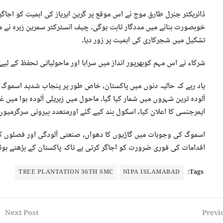
ڈائریکٹر جنرل طارق موج نے اس موقع پر گرین ایریاز کی اہمیت کو اجاگ
خوبصورت بنانے میں مددگار ثابت ہوگی۔ چیف انسٹرکٹر سمرین زہرہ نے 
تشکیل میں شجرکاری کی اہمیت پر زور دیا۔
شرکاء نے اس مہم کوبھرپور انداز میں سراہا اور ماحولیاتی تحفظ کے لی
آلودہ ترین شہروں میں شمار کیا گیا۔ ماحول میں زہریلی آلودہ ہوا میں
ایمرجنسی کا اعلان کیا، اسکول بند کیے گئے اورمتعدد بیرونی سرگرمیوں 
اسموگ کی وجوہات میں گاڑیوں کا دھواں، صنعتی آلودگی اور فصلوں کی
اقدامات کی فوری ضرورت کو اجاگر کرتی ہے تاکہ پاکستان کے بڑھتے ہوئ
TREE PLANTATION 36TH SMC
NIPA ISLAMABAD
Tags:
Next Post
Previ