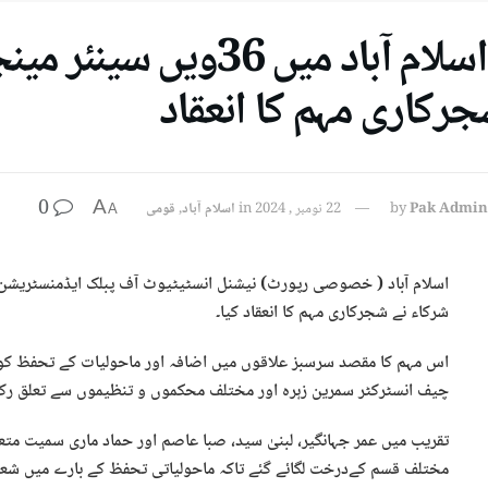
نیپا اسلام آباد میں 6
جرکاری مہم کا انعقاد
0
A
Pak Admin
by
22 نومبر , 2024
in
اسلام آباد
,
قومی
A
شرکاء نے شجرکاری مہم کا انعقاد کیا۔
اس مہم کا مقصد سرسبز علاقوں میں اضافہ اور ماحولیات کے تحفظ کو فر
چیف انسٹرکٹر سمرین زہرہ اور مختلف محکموں و تنظیموں سے تعلق رکھن
تقریب میں عمر جہانگیر، لبنیٰ سید، صبا عاصم اور حماد ماری سمیت مت
مختلف قسم کےدرخت لگائے گئے تاکہ ماحولیاتی تحفظ کے بارے میں شعور