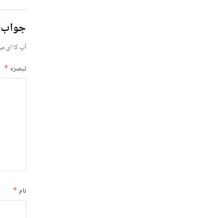
جواب 
آپ کا ای می
تبصرہ
*
نام
*