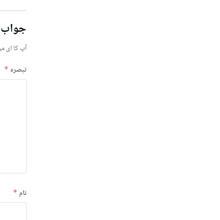
جواب 
آپ کا ای می
تبصرہ
*
نام
*