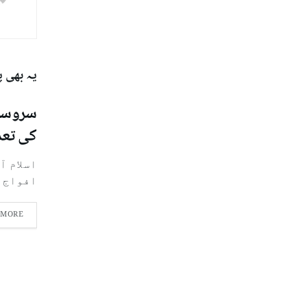
یہ بھی 
کی تعد
اسلام آ
افواج کے سر
 MORE