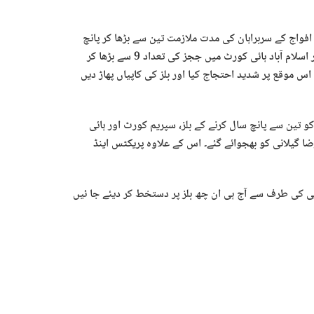
 مسلح افواج کے سربراہان کی مدت ملازمت تین سے بڑھا کر پانچ
سال کرنے، سپریم کورٹ میں ججز کی تعداد 17 سے بڑھا کر 34 کرنے اور اسلام آباد ہائی کورٹ میں ججز کی تعداد 9 سے بڑھا کر
اس موقع پر شدید احتجاج کیا اور بلز کی کاپیاں پھاڑ دیں
تین سے پانچ سال کرنے کے بلز، سپریم کورٹ اور ہائی
ا گیلانی کو بھجوائے گئے۔ اس کے علاوہ پریکٹس اینڈ
نی کی طرف سے آج ہی ان چھ بلز پر دستخط کر دیئے جا ئیں