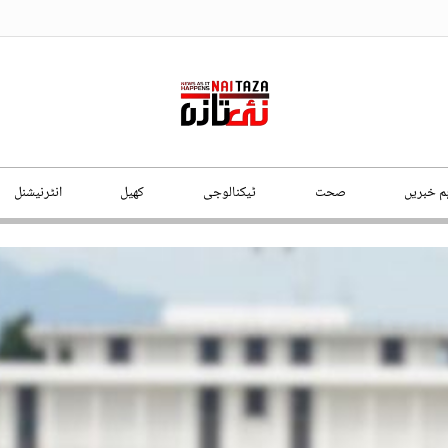
ہم خبریں
صحت
ٹیکنالوجی
کھیل
انٹرنیشنل