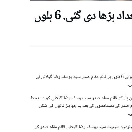
سروسز چیفس کی مدت، ججز کی تعداد بڑھا دی گئی. 6 بلوں
اسلام آباد ( نئی تازہ رپورٹ) قومی اسمبلی اور سینیٹ سے منظور ہونے والے 6 بلوں پر قائم مقام صدر سید یوسف رضا گیلانی نے
ں۔
ان بلز کو قائم مقام صدر سید یوسف رضا گیلانی کو دستخط
مقام صدر کے دستخطوں کے بعد یہ چھ بلز قانون کی شکل
ی۔
رمین سینیٹ سید یوسف رضا گیلانی قائم مقام صدر کے