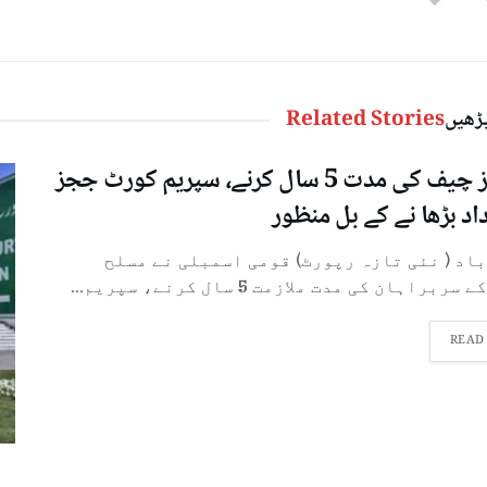
پڑھیں
Related Stories
سروسز چیف کی مدت 5 سال کرنے، سپریم کورٹ ججز
اد بڑھا نے کے بل منظور
باد ( نئی تازہ رپورٹ)‌ قومی اسمبلی نے مسلح
براہان کی مدت ملازمت 5 سال کرنے، سپریم...
READ