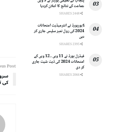
پنجاب کے تعلیمی بورڈز نے 9 ویں
جماعت کے نتائج کا اعلان کردیا
2448 SHARES
لاہوربورڈ نے انٹرمیڈیٹ امتحانات
2024 کی رول نمبر سلپس جاری کر
دیں
2395 SHARES
فیڈرل بورڈ نے 11 ویں ، 12 ویں کے
امتحانات 2024 کی ڈیٹ شیٹ جاری
ous Post
کر دی
2066 SHARES
کی ت