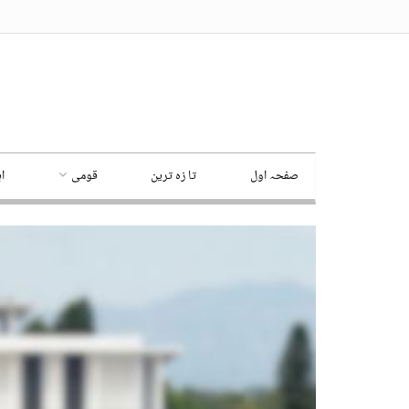
صفحہ اول
تا زہ ترین
قومی
ا