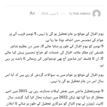
A
Pak Admin
by
5 نومبر , 2024
A
یوم اقبال کے موقع پر عام تعطیل ہو گی یا نہیں، 9 نومبر قریب آنے پر
عوام کے تجسس میں اضافہ ہوتا جا رہا ہے۔
9 نومبر کو یوم اقبال کے طور پر منایا جائے گا، جس دن عظیم شاعر،
فلسفی اور مفکر علامہ اقبال کی خدمات کو خراج تحسین پیش کیا جائے
گا۔ ان کا فلسفہ اور شاعری آج بھی نوجوانوں کی رہنمائی کا باعث بن رہی
ہے۔
یوم اقبال کے موقع پر عوام میں یہ سوالات گردش کر رہے ہیں کہ آیا اس
سال اس دن عام تعطیل ہو گی یا نہیں۔
9 نومبرتعطیل ماضی میں بعض اوقات متنازعہ رہی ہے۔ 2015 میں اسے
معطل کر دیا گیا تھا، لیکن 2022 میں دوبارہ بحال کیا گیا۔ گزشتہ سال
کابینہ ڈویژن نے یوم اقبال کو سرکاری تعطیل کے طور پر منانے کا اعلان