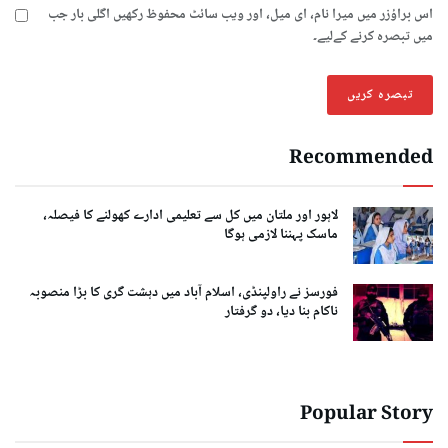
اس براؤزر میں میرا نام، ای میل، اور ویب سائٹ محفوظ رکھیں اگلی بار جب
میں تبصرہ کرنے کےلیے۔
Recommended
لاہور اور ملتان میں کل سے تعلیمی ادارے کھولنے کا فیصلہ،
ماسک پہننا لازمی ہوگا
فورسز نے راولپنڈی، اسلام آباد میں دہشت گری کا بڑا منصوبہ
ناکام بنا دیا، دو گرفتار
Popular Story