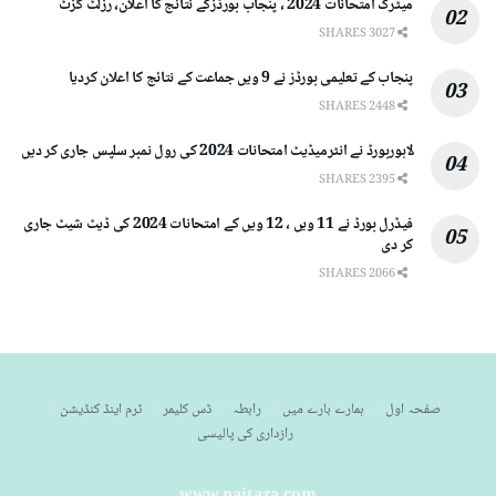
میٹرک امتحانات 2024 ، پنجاب بورڈزکے نتائج کا اعلان، رزلٹ گزٹ
3027 SHARES
پنجاب کے تعلیمی بورڈز نے 9 ویں جماعت کے نتائج کا اعلان کردیا
2448 SHARES
لاہوربورڈ نے انٹرمیڈیٹ امتحانات 2024 کی رول نمبر سلپس جاری کر دیں
2395 SHARES
فیڈرل بورڈ نے 11 ویں ، 12 ویں کے امتحانات 2024 کی ڈیٹ شیٹ جاری
کر دی
2066 SHARES
صفحہ اول
ہمارے بارے میں
رابطہ
ڈس کلیمر
ٹرم اینڈ کنڈیشن
رازداری کی پالیسی