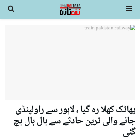
پھاٹک کھلا رہ گیا ، لاہور سے راولپنڈی
جانے والی ٹرین حادثے سے بال بال بچ
گئی