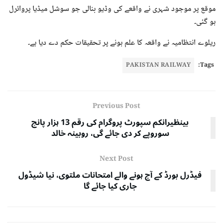
موقع پر موجود شہری نے واقعے کی وڈیو بنالی جو سوشل میڈیا پروائرل
ہو گئی۔
ریلوے انتظامیہ نے واقعہ کا علم ہونے پر تحقیقات حکم دے دیا ہے۔
PAKISTAN RAILWAY
Tags:
Previous Post
بینظیرانکم سپورٹ پروگرام کی رقم 13 ہزار پانچ
سوروپے کر دی جائے گی، روبینہ خالد
Next Post
فیڈرل بورڈ کے آج ہونے والے امتحانات ملتوی، نیا شیڈول
جاری کیا جائے گا