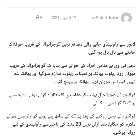
A
Pak Admin
by
17 اکتوبر , 2024
A
لاہور سے راولپنڈی جانے والی مسافر ٹرین گوجرانوالہ کے قریب خوفناک
حادثے سے بال بال بچ گئی۔
نجی ٹی وی نے مقامی افراد کے حوالے سے بتایا کہ گوجرانوالہ کے قریب
دیوان روڈ ریلوے پھاٹک پر تعینات ریلوے ملازم سوگیا اور پھاٹک بند
نہیں کیا، اس دوران ٹرین پھاٹک پر پہنچ گئی۔
ڈرائیور نے صورتحال بھانپ کر عقلمندی کا مظاہرہ کرتے ہوئے ایمرجنسی
بریک لگاکر ٹرین روک لی۔
ڈرائیور نے ٹرین روکنے کے بعد پھاٹک کے ساتھ بنے ہوئے کوارٹر میں سوئے
ملازم کو جگایا، بعد ازاں ٹرین 20 منٹ کی تاخیرسے راولپنڈی کے لیے
روانہ ہوگئی۔