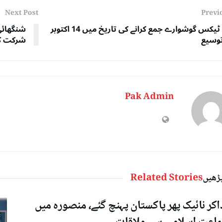
Next Post
Previ
انکم ٹیکس گوشوارے جمع کرانے کی تاریخ میں 14 اکتوبر
شنگھائی
وسیع
شرکت کی
Pak Admin
پڑھیں
Related Stories
اکر نائیک پھر پاکستان پہنچ گئے، منصورہ میں