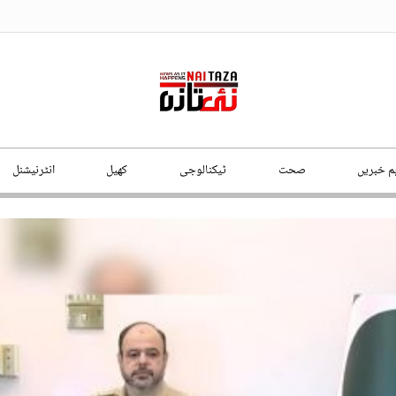
ہم خبریں
صحت
ٹیکنالوجی
کھیل
انٹرنیشنل