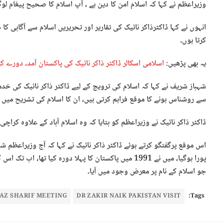
وزیراعظم نے کہا کہ اسلام امن کا دین ہے ، آپ اسلام کا صحیح پیغام لوگ
انہوں نے کہا ڈاکٹرذاکر نائیک کی تقاریر اور تحریریں اسلام سے آگاہی کا 
کرتا ہوں۔
یہ بھی پڑھیں:
اسلامی اسکالر ڈاکٹر ذاکر نائیک کی پاکستان آمد، دورے 
شہباز شریف نے کہا کہ اسلام کی ترویج کے لیے ڈاکٹر ذاکر نائیک کی خدم
سے روشناس ہونے کا موقع فراہم کرتی ہیں، ان کا اسلام کی تشریح میں نم
ڈاکٹر ذاکر نائیک نے وزیراعظم کو بتایا کہ وہ اسلام آباد کے علاوہ کراچی 
اس موقع پرگفتگو کرتے ہوئے ڈاکٹر ذاکر نائیک نے کہا کہ آج وزیراعظم ش
پورا ہوگیا، میں نے 1991 میں پاکستان کا پہلا دورہ کیا تھ
جو اسلام کے نام پر معرض وجود میں آیا۔
AZ SHARIF MEETING
DR ZAKIR NAIK PAKISTAN VISIT
Tags: