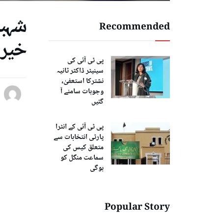
شہبا
Recommended
خیر 
پی ٹی آئی کی
سینیٹر ڈاکٹر ثانیہ
نشترکا استعفیٰ،
وجوہات سامنے آ
گئیں
پی ٹی آئی کے انٹرا
پارٹی انتخابات سے
متعلق کیس کی
سماعت منگل کو
ہوگی
Popular Story