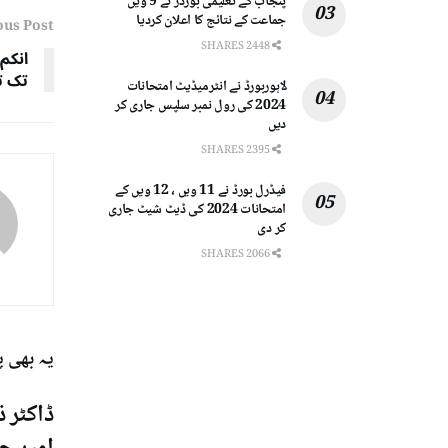
پنجاب کے تعلیمی بورڈز نے 9 ویں
جماعت کے نتائج کا اعلان کردیا
ous Post
2448 SHARES
تک ت
لاہوربورڈ نے انٹرمیڈیٹ امتحانات
2024 کی رول نمبر سلپس جاری کر
دیں
2395 SHARES
فیڈرل بورڈ نے 11 ویں ، 12 ویں کے
امتحانات 2024 کی ڈیٹ شیٹ جاری
کر دی
2066 SHARES
یہ بھی 
ڈاکٹر ذ