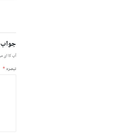
جواب 
آپ کا ای می
تبصرہ
*