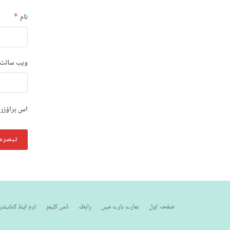
نام
*
ویب‌ سائٹ
اس براؤزر 
صفحہ اول
ہمارے بارے میں
رابطہ
ڈس کلیمر
ٹرم اینڈ کنڈیشن