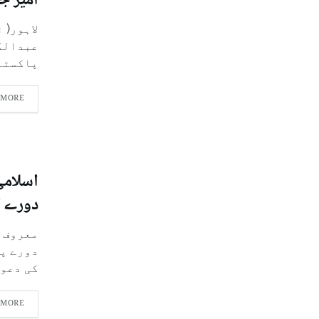
امیر ج
لاہور( 
عبدالکر
پاکستان
 MORE
اسلامی 
دورے ک
معروف ا
دورے پر
کی دعوت.
 MORE