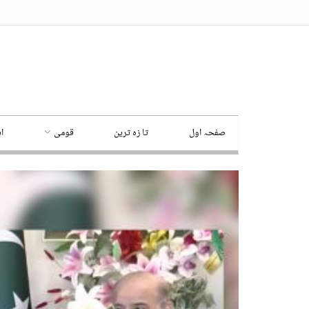
صفحہ اول
تا زہ ترین
قومی
ا