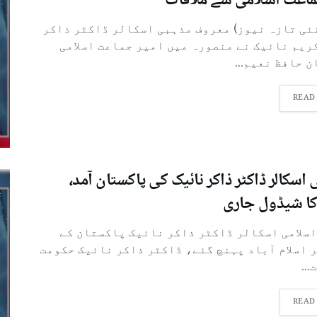
ماعت اسلامی سے ملاقات
نئی تازہ نیوز) معروف مذہبی اسکالر ڈاکٹر ذاکر
یم نائیک نے منصورہ میں امیر جماعت اسلامی
 حافظ نعیم...
READ
اسکالر ڈاکٹر ذاکر نائیک کی پاکستان آمد،
ا شیڈول جاری
سلامی اسکالر ڈاکٹر ذاکر نائیک پاکستان کے
 اسلام آباد پہنچ گئے، ڈاکٹر ذاکر نائیک حکومت
..
READ