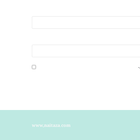
۔
www,naitaza.com