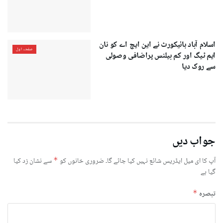
اسلام آباد ہائیکورٹ نے این ایچ اے کو نان
صفحہ اول
ایم ٹیگ اور کم بیلنس پراضافی وصولی
سے روک دیا
جواب دیں
آپ کا ای میل ایڈریس شائع نہیں کیا جائے گا۔
ضروری خانوں کو
*
سے نشان زد کیا
گیا ہے
تبصرہ
*