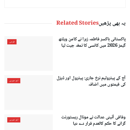
یہ بھی پڑھیں
Related Stories
پاکستانی باکسر فاطمہ زہرا نے کامن ویلتھ
قومی
گیمز 2026 میں کانسی کا تمغہ جیت لیا
آج کے پیٹرولیم نرخ جاری: پیٹرول اور ڈیزل
اہم خبریں
کی قیمتوں میں اضافہ
وفاقی آئینی عدالت نے مونال ریسٹورنٹ
اہم خبریں
گرانے کا حکم کالعدم قرار دے دیا