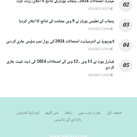
میٹرک امتحانات 2024 ، پنجاب بورڈزکے نتائج کا اعلان، رزلٹ گزٹ
3025 SHARES
پنجاب کے تعلیمی بورڈز نے 9 ویں جماعت کے نتائج کا اعلان کردیا
2448 SHARES
لاہوربورڈ نے انٹرمیڈیٹ امتحانات 2024 کی رول نمبر سلپس جاری کر دیں
2395 SHARES
فیڈرل بورڈ نے 11 ویں ، 12 ویں کے امتحانات 2024 کی ڈیٹ شیٹ جاری
کر دی
2066 SHARES
صفحہ اول
ہمارے بارے میں
رابطہ
ڈس کلیمر
ٹرم اینڈ کنڈیشن
رازداری کی پالیسی
www,naitaza.com