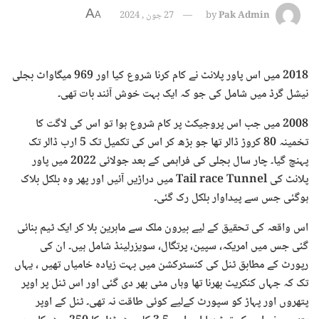
A
Pak Admin
by
27 جون , 2024
A
2018 میں اس پاور پلانٹ نے کام کرنا شروع کیا اور 969 میگاواٹ بجلی
نیشل گرڈ میں شامل کی جو کہ ایک بہت خوش آئند بات تھی۔
2008 میں جب اس پروجیکٹ پر کام شروع ہوا تو اس کی لاگت کا
تخمینہ 80 کروڑ ڈالر تھا جو بڑھ کر اس کی تکمیل تک 5 ارب ڈالر تک
پہنچ گیا۔ چار سال بجلی کی فراہمی کے بعد جولائی 2022 میں پاور
پلانٹ کی Tail race Tunnel میں دراڑیں آئیں اور پھر وہ بلکل بلاک
ہوگئی جس سے پیداوار بلکل رک گئی۔
اس واقعہ کی تحقیق کے لیے بیرون ملک سے ماہرین بلا کر ایک ٹیم بنائی
گئی جس میں امریکہ، سپین، پرتگال، سویزرلینڈ شامل ہیں۔ ان کی
رپورٹ کے مطابق ٹنل کی کنسٹرکشن میں بہت زیادہ خامیاں تھیں ، یہاں
تک کہ جہاں کنکریٹ بھرنا تھا وہاں مٹی بھر دی گئی اور اس ٹنل پر اوپر
پتھروں اور پہاڑ کو سپورٹ کےلیے کوئی طاقت نہ تھی۔ ٹنل کے اوپر