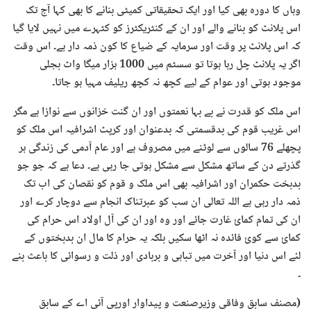
وہاں کا دورہ بھی کیا اور ایک تحقیقاتی کمیٹی بنانے کا بھی کہا آج تک
اس پلانٹ کو بنانے والے اور ان کے کنٹریکٹرز کو کٹہرے میں نہیں لایا گیا
کہ اس پلانٹ پر وقت اور سرمایہ کے ضیاع کا کون ذمہ دار ہے۔ اس وقت
اگر یہ پلانٹ چل رہا ہوتا تو سسٹم میں 1000 ہزار میگا واٹ بجلی
موجود ہوتی اور عوام کے لیے کچھ نہ کچھ ریلیف مہیا ہو جاتا۔
اس ملک کو قدرت نے بے بہا نعمتوں اور ان گنت خزانوں سے نوازا ہے مگر
اس غریب قوم کی بدقسمتی کہ بدعنوان اور کرپٹ اشرافیہ اس ملک کو
پچھلے 76 سالوں سے لوٹنے میں مصروف ہے اور عام آدمی کی زندگی ہر
گذرتے دن کے ساتھ مشکل سے مشکل ہوتی جا رہی ہے۔ دعا ہے کہ جو جو
بدبخت حکمران اور اشرافیہ بھی اس ملک و قوم کو نقصان کی اب تک
ذمہ دار رہی ہے اللہ تعالی ان سب کو عبرتناک انجام سے دوچار کرے اور
ان کی تمام کمائ غارت جائے اور وہ اور ان کی آل اولاد اس حرام کی
کمائ سے کوئ فائدہ نہ اٹھا سکیں بلکہ یہ حرام کا مال ان بدبختوں کے
لئے اس دنیا اور آخرت میں تباہی و بربادی اور ذلت و رسوائی کا باعث بنے
۔
(مصنف سابق وفاقی وزیرصنعت و پیداوار اورپی آئی اے کے سابق