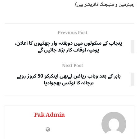
چیئرمین و منیجنگ ڈائریکٹر ہیں)
Previous Post
پنجاب کے سکولوں میں دوہفتہ وار چھٹیوں کا اعلان،
یومیہ اوقات کار بڑھ جائیں گے
Next Post
بابر کے بعد وہاب ریاض نےبھی اینکرکو 50 کروڑ روپے
ہرجانہ کا نوٹس بھجوادیا
Pak Admin