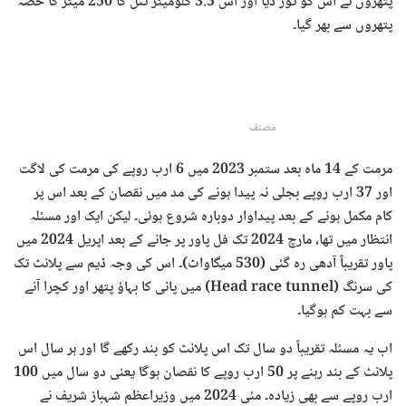
پتھروں نے اس کو توڑ دیا اور اس 3.5 کلومیٹر ٹنل کا 250 میٹر کا حصہ
پتھروں سے بھر گیا۔
مصنف
مرمت کے 14 ماہ بعد ستمبر 2023 میں 6 ارب روپے کی مرمت کی لاگت
اور 37 ارب روپے بجلی نہ پیدا ہونے کی مد میں نقصان کے بعد اس پر
کام مکمل ہونے کے بعد پیداوار دوبارہ شروع ہوئی۔ لیکن ایک اور مسئلہ
انتظار میں تھا، مارچ 2024 تک فل پاور پر جانے کے بعد اپریل 2024 میں
پاور تقریباً آدھی رہ گئی (530 میگاواٹ)۔ اس کی وجہ ڈیم سے پلانٹ تک
کی سرنگ (Head race tunnel) میں پانی کا بہاؤ پتھر اور کچرا آنے
سے بہت کم ہوگیا۔
اب یہ مسئلہ تقریباً دو سال تک اس پلانٹ کو بند رکھے گا اور ہر سال اس
پلانٹ کے بند رہنے پر 50 ارب روپے کا نقصان ہوگا یعنی دو سال میں 100
ارب روپے سے بھی زیادہ۔ مئی 2024 میں وزیراعظم شہباز شریف نے