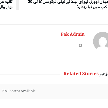
چار میڈن اوورز، نیوزی لینڈ کے لوکی فرگوسن کا ٹی 20
ثانیہ م
 کپ میں نیا ریکارڈ
ہونے وال
Pak Admin
پڑھیں
Related Stories
No Content Available