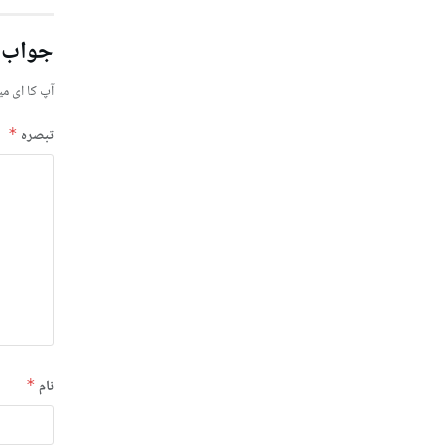
جواب 
آپ کا ای می
تبصرہ
*
نام
*