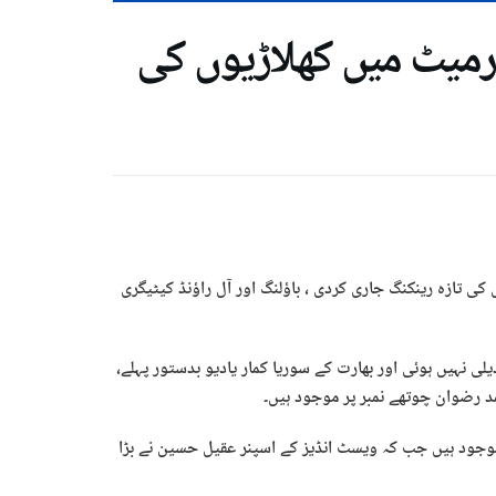
یشنل کرکٹ کونسل نے ٹی 20 فارمیٹ میں کھلاڑیوں کی
 ) نے ٹی 20 فارمیٹ میں کھلاڑیوں کی تازہ رینکنگ جاری کردی ، باؤلنگ اور آل راؤنڈ کیٹیگری
ی نہیں ہوئی اور بھارت کے سوریا کمار یادیو بدستور پہلے،
د رضوان چوتھے نمبر پر موجود ہیں۔
 پر موجود ہیں جب کہ ویسٹ انڈیز کے اسپنر عقیل حسین نے بڑا