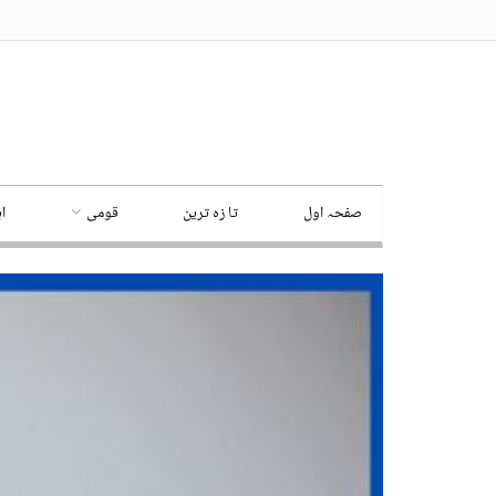
صفحہ اول
تا زہ ترین
قومی
ا