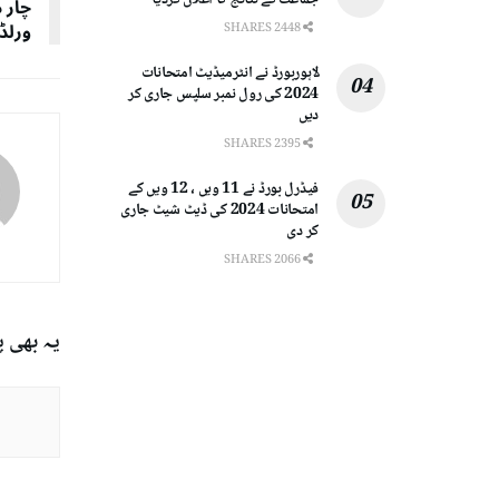
جماعت کے نتائج کا اعلان کردیا
ورلڈ
2448 SHARES
لاہوربورڈ نے انٹرمیڈیٹ امتحانات
2024 کی رول نمبر سلپس جاری کر
دیں
2395 SHARES
فیڈرل بورڈ نے 11 ویں ، 12 ویں کے
امتحانات 2024 کی ڈیٹ شیٹ جاری
کر دی
2066 SHARES
یہ بھی 