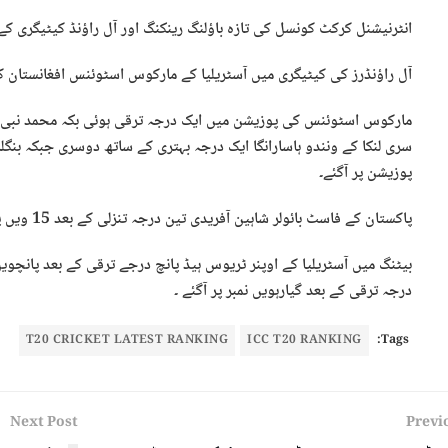
انٹرنیشنل کرکٹ کونسل کی تازہ باؤلنگ رینکنگ اور آل راؤنڈ کیٹیگری کے ٹاپ 10 کھلاڑیوں میں کوئی پاکستانی شامل 
آل راؤنڈرز کی کیٹیگری میں آسٹریلیا کے مارکوس اسٹوئنس افغانستان 
مارکوس اسٹوئنس کی پوزیشن میں ایک درجہ ترقی ہوئی بکہ محمد نبی تی
پوزیشن پر آگئے۔
پاکستان کے فاسٹ بائولر شاہین آفریدی تین درجہ تنزلی کے بعد 15 ویں پوزیشن پر چلے گئے۔
بیٹنگ میں آسٹریلیا کے اوپنر ٹریوس ہیڈ پانچ درجے ترقی کے بعد پانچویں
درجہ ترقی کے بعد گیارہویں نمبر پر آگئے ۔
T20 CRICKET LATEST RANKING
ICC T20 RANKING
Tags:
Next Post
Previ