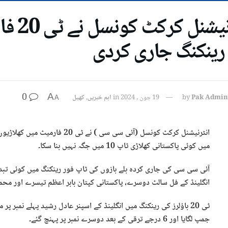
انٹرن
 رینکنگ جاری کردی
0
A
Pak Admin
by
19 جون , 2024
in
اہم خبریں
,
کھیل
A
انٹرنیشنل کرکٹ کونسل (آئی سی سی
میں کوئی پاکستانی کھلاڑی ٹاپ 10 میں جگہ نہیں بنا سکا۔
آئی سی سی کی جاری کردہ بلے بازوں کی ٹاپ فور رینکنگ میں کوئی تبدیل
انگلینڈ کے فل سالٹ دوسرے، پاکستانی کپتان بابر اعظم تیسرے اور محم
ٹی 20 باؤلرز کی رینکنگ میں انگلینڈ کے اسپنر عادل رشید پہلے نمبر
جمپ لگایا اور 6 درجے ترقی کے بعد دوسرے نمبر پر پہنچ گئے۔