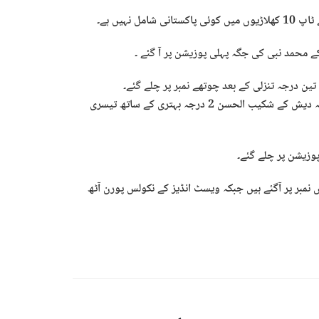
نہیں ہے۔
کے محمد نبی کی جگہ پہلی پوزیشن پر آ گئے ۔
ن درجہ تنزلی کے بعد چوتھے نمبر پر چلے گئے۔
سری لنکا کے ونندو ہاسارانگا ایک درجہ بہتری کے ساتھ دوسری جبکہ بنگلہ دیش کے شکیب الحسن 2 درجہ بہتری کے ساتھ تیسری
 نمبر پر آگئے ہیں جبکہ ویسٹ انڈیز کے نکولس پورن آٹھ