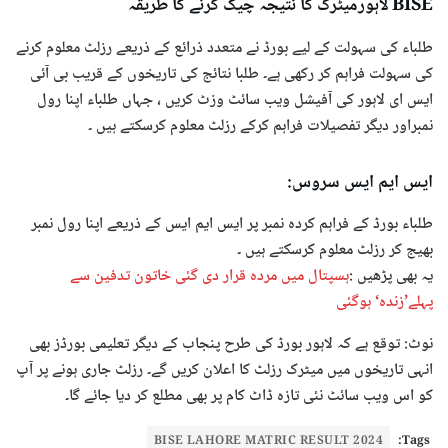
BISE لاہورمیٹرک کا نتیجہ چیک کرنے کا طریقہ
طلباء کی سہولت کے لیے بورڈ نے متعدد ذرائع کے ذریعے رزلٹ معلوم کرنے
کی سہولت فراہم کر رکھی ہے۔ طلبا نتائج کی تاریخوں کے قریب بی آئی
ایس ای لاہور کی آفیشل ویب سائٹ وزٹ کریں ، جہاں طلباء اپنا رول
نمبراور دیگر تفصیلات فراہم کرکے رزلٹ معلوم کرسکتے ہیں ۔
ایس ایم ایس سروس:
طلباء بورڈ کے فراہم کردہ نمبر پر ایس ایم ایس کے ذریعے اپنا رول نمبر
بھیج کر رزلٹ معلوم کرسکتے ہیں ۔
یہ بھی پڑھیں :
ہسپتال میں مردہ قرار دی گئی خاتون تدفین سے
پہلے’زندہ‘ ہوگئی
نوٹ: توقع ہے کہ لاہور بورڈ کی طرح پنجاب کے دیگر تعلیمی بورڈز بھی
انہی تاریخوں میں میٹرک رزلٹ کا اعلان کریں گے۔ رزلٹ جاری ہونے پر آپ
کو اس ویب سائٹ نئی تازہ ڈاٹ کام پر بھی مطلع کر دیا جائے گا۔
BISE LAHORE MATRIC RESULT 2024
Tags: