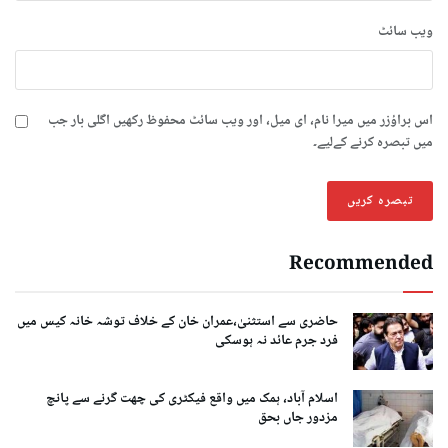
ویب‌ سائٹ
اس براؤزر میں میرا نام، ای میل، اور ویب سائٹ محفوظ رکھیں اگلی بار جب
میں تبصرہ کرنے کےلیے۔
Recommended
حاضری سے استثنیٰ،عمران خان کے خلاف توشہ خانہ کیس میں
فرد جرم عائد نہ ہوسکی
اسلام آباد، ہمک میں واقع فیکٹری کی چھت گرنے سے پانچ
مزدور جاں بحق