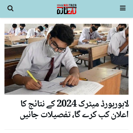
لاہوربورڈ میٹرک 2024 کے نتائج کا
اعلان کب کرے گا، تفصیلات جانیں