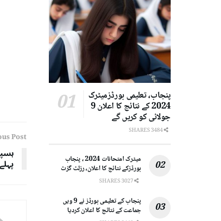
پنجاب، تعلیمی بورڈزمیٹرک
2024 کے نتائج کا اعلان 9
جولائی کو کریں گے
3484 SHARES
ous Post
ہسپت
میٹرک امتحانات 2024 ، پنجاب
پہلے’
بورڈزکے نتائج کا اعلان، رزلٹ گزٹ
3027 SHARES
پنجاب کے تعلیمی بورڈز نے 9 ویں
جماعت کے نتائج کا اعلان کردیا