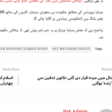
یہ بھی پڑھیں :
وفاقی محکموں میں ہفتہ کی تعطیل ختم کرنے کیلئے تج
بغیر بڈنگ بین الحکومتی بنیادوں پر لگایا جائے گا۔
واضح رہے کہ بعض میڈیا چینلز پر یہ خبر نشر ہوئی تھی کہ وفاقی حکو
ہے۔
ER DIVISION CLARIFICATION
NET METERING POLICY
Tags:
Next Post
Previ
ال میں مردہ قرار دی گئی خاتون تدفین سے
اسلام آب
زندہ‘ ہوگئی
چھٹیاں، 