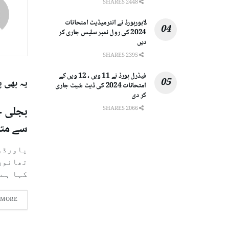
2448 SHARES
لاہوربورڈ نے انٹرمیڈیٹ امتحانات
2024 کی رول نمبر سلپس جاری کر
دیں
2395 SHARES
فیڈرل بورڈ نے 11 ویں ، 12 ویں کے
یہ بھی 
امتحانات 2024 کی ڈیٹ شیٹ جاری
کر دی
بجلی چ
2066 SHARES
سے متع
پاورڈوی
تھانوں 
کہا ہے..
 MORE