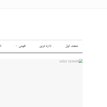
صفحہ اول
تا زہ ترین
قومی
ا