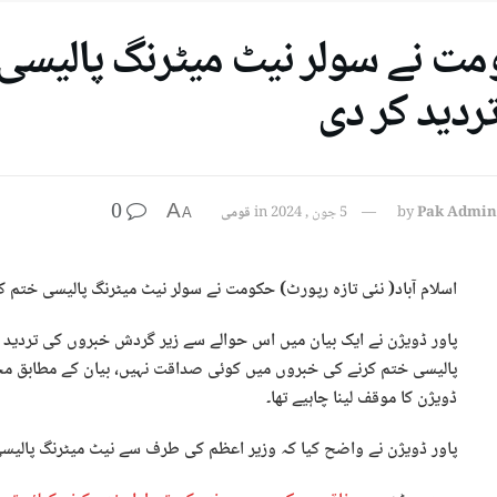
ت نے سولر نیٹ میٹرنگ پالیسی
ردید کر دی
0
A
Pak Admin
by
5 جون , 2024
in
قومی
A
اسلام آباد( نئی تازہ رپورٹ) حکومت نے سولر نیٹ میٹرنگ پالیسی ختم ک
پاور ڈویژن نے ایک بیان میں اس حوالے سے زیر گردش خبروں کی تردید ک
پالیسی ختم کرنے کی خبروں میں کوئی صداقت نہیں، بیان کے مطابق مخت
ڈویژن کا موقف لینا چاہیے تھا۔
پاور ڈویژن نے واضح کیا کہ وزیر اعظم کی طرف سے نیٹ میٹرنگ پالیس