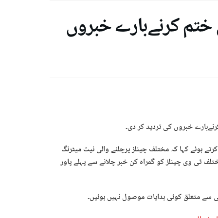
 ختم کرنےبارے خبروں
رنےبارے خبروں کی تردید کر دی۔
رتے ہوئے کہا کہ مختلف چینلز پرچلنے والی نیٹ میٹرنگ
لف ٹی وی چینلز کو گمراہ کن خبر چلانے سے پہلے پاور
ی سے متعلق کوئی ہدایات موصول نہیں ہوئیں۔