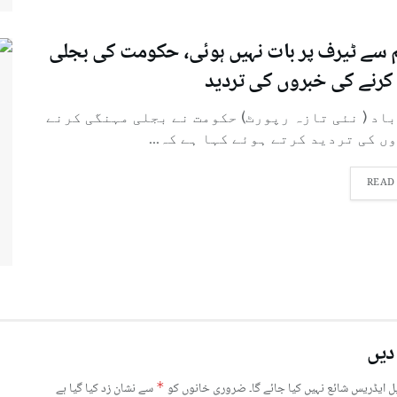
م سے ٹیرف پر بات نہیں ہوئی، حکومت کی بجلی
کرنے کی خبروں کی تردید
باد ( نئی تازہ رپورٹ) حکومت نے بجلی مہنگی کرنے
ں کی تردید کرتے ہوئے کہا ہے کہ...
READ
دیں
ل ایڈریس شائع نہیں کیا جائے گا۔
ضروری خانوں کو
*
سے نشان زد کیا گیا ہے