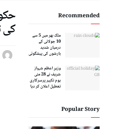
حکوم
Recommended
کی ت
ملک بھر میں 5 سے
10 جولائی کے
درمیان شدید
بارشوں کی پیشگوئی
وزیرِ اعظم شہباز
شریف نے 28 مئی
یوم تکبیر پرسرکاری
تعطیل اعلان کر دیا
Popular Story