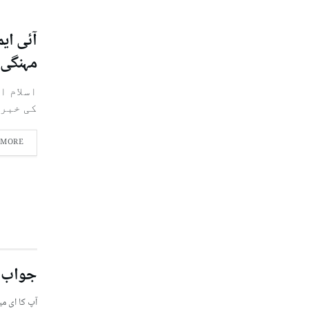
آئی ای
مہنگی 
اسلام ا
کی خبرو
 MORE
جواب 
آپ کا ای می