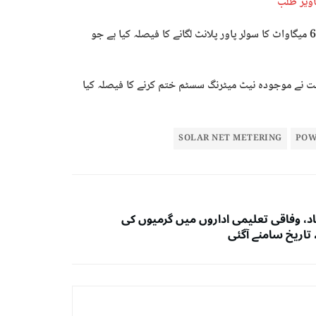
اویز طلب
میڈیا رپورٹس کے مطابق حکومت نے سعودی سرمایہ کاروں کے ساتھ 600 میگاواٹ کا سولر پاور پلانٹ لگانے کا فیصلہ کیا ہے جو
مت نے موجودہ نیٹ میٹرنگ سسٹم ختم کرنے کا فیصلہ کیا
SOLAR NET METERING
POW
اد، وفاقی تعلیمی اداروں میں گرمیوں کی
تاریخ سامنے آگئی