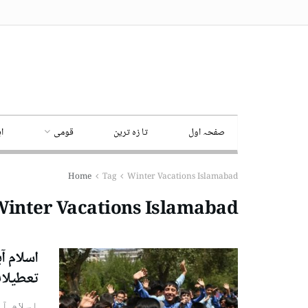
صفحہ اول
تا زہ ترین
قومی
ا
Home
Tag
Winter Vacations Islamabad
inter Vacations Islamabad
اسلام آ
تعطیلات