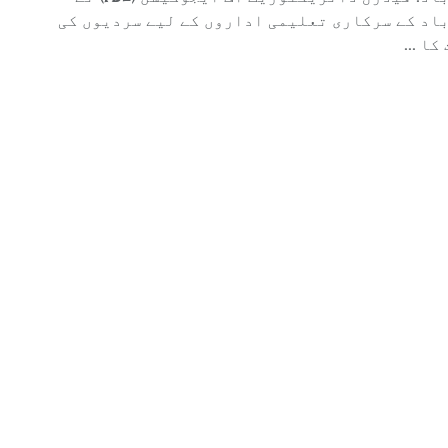
اسلام آباد: فیڈرل ڈائریکٹوریٹ آف ایجوکیشن (FDE) نے
باد کے سرکاری تعلیمی اداروں کے لیے سردیوں کی
کا ...