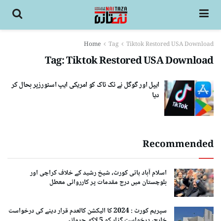
Home
Tag
Tiktok Restored USA Download
Tag:
Tiktok Restored USA Download
ایپل اور گوگل نے ٹک ٹاک کو امریکی ایپ اسٹورزپر بحال کر
دیا
Recommended
اسلام آباد ہائی کورٹ، شیخ رشید کے خلاف کراچی اور
بلوچستان میں درج مقدمات پر کارروائی معطل
سپریم کورٹ : 2024 کا الیکشن کالعدم قرار دینے کی درخواست
خارج، درخواست گزار کو 5 لاکھ جرمانہ