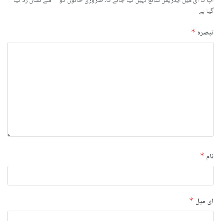
آپ کا ای میل ایڈریس شائع نہیں کیا جائے گا۔
ضروری خانوں کو
سے نشان زد کیا
گیا ہے
تبصرہ
*
نام
*
ای میل
*