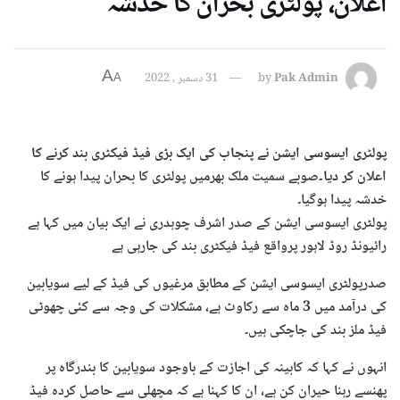
اعلان، پولٹری بحران کا خدشہ
A
Pak Admin
by
31 دسمبر , 2022
A
پولٹری ایسوسی ایشن نے پنجاب کی ایک بڑی فیڈ فیکٹری بند کرنے کا
اعلان کر دیا۔
صوبے سمیت ملک بھرمیں پولٹری کا بحران پیدا ہونے کا
خدشہ پیدا ہوگیا۔
پولٹری ایسوسی ایشن کے صدر اشرف چوہدری نے ایک بیان میں کہا ہے
رائیونڈ روڈ لاہور پرواقع فیڈ فیکٹری بند کی جارہی ہے
صدرپولٹری ایسوسی ایشن کے مطابق مرغیوں کی فیڈ کے لیے سویابین
کی درآمد میں 3 ماہ سے رکاوٹ ہے، مشکلات کی وجہ سے کئی چھوٹی
فیڈ ملز بند کی جاچکی ہیں۔
انہوں نے کہا کہ کابینہ کی اجازت کے باوجود سویابین کا بندرگاہ پر
پھنسے رہنا حیران کن ہے، ان کا کہنا ہے کہ مچھلی سے حاصل کردہ فیڈ