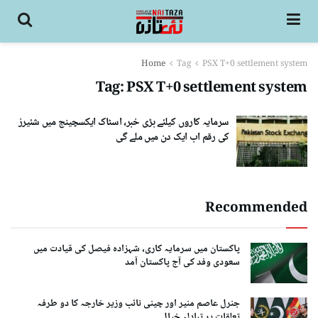
Home
Tag
PSX T+0 settlement system
Tag:
PSX T+0 settlement system
سرمایہ کاروں کیلئے بڑی خبر، اسٹاک ایکسچینج میں شئیرز
کی رقم اب ایک دن میں ملے گی
Recommended
پاکستان میں سرمایہ کاری، شہزادہ فیصل کی قیادت میں
سعودی وفد کی آج پاکستان آمد
جنرل عاصم منیر اور چینی نائب وزیر خارجہ کا دو طرفہ
تعلقات پر تبادلہ خیال