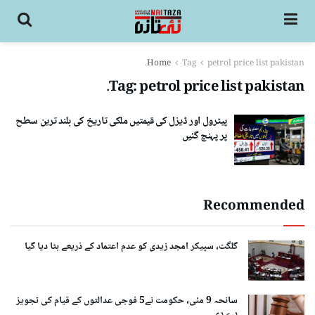
Home
Tag
petrol price list pakistan.
Tag:
petrol price list pakistan.
پیٹرول اور ڈیزل کی قیمتیں ملکی تاریخ کی بلند ترین سطح
پر پہنچ گئیں
Recommended
گلگت، سپیکر امجد زیدی کو عدم اعتماد کے ذریعے ہٹا دیا گیا
سانحہ 9 مئی، حکومت نے5 فوجی عدالتوں کے قیام کی تجویز
دے دی