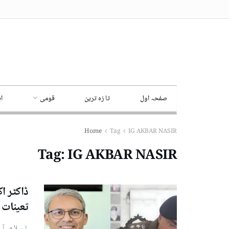
صفحہ اول
تا زہ ترین
قومی
ا
Home
Tag
IG AKBAR NASIR
Tag:
IG AKBAR NASIR
ڈاکٹر ا
تعینات