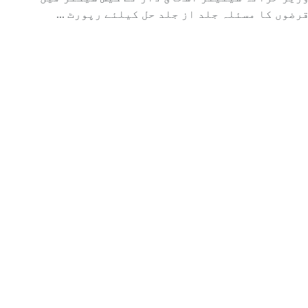
زیر خزانہ سینیٹر اسحاق ڈار نے گیس سیکٹر میں
رضوں کا مسئلہ جلد از جلد حل کیلئے رپورٹ ...