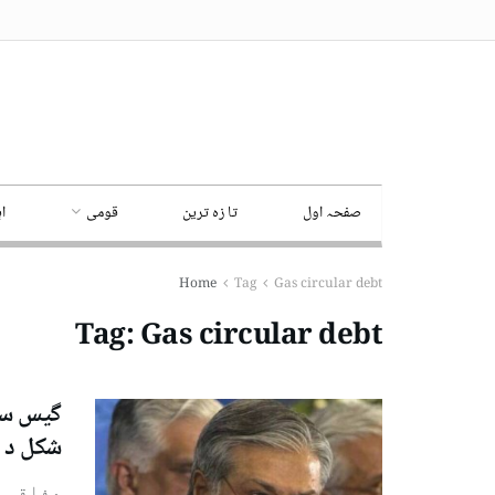
صفحہ اول
تا زہ ترین
قومی
ا
Home
Tag
Gas circular debt
Tag:
Gas circular debt
گیس سیک
شکل د ی