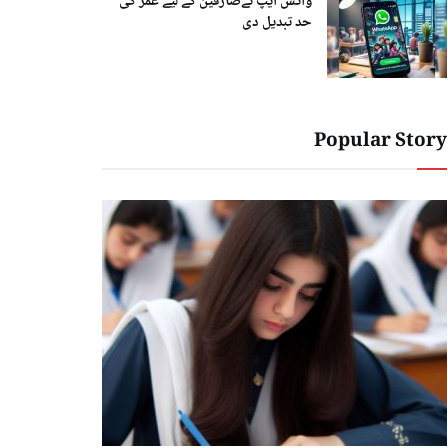
واٹس ایپ نےصارفین کے لیے عمر کی
حد تبدیل دی
Popular Story