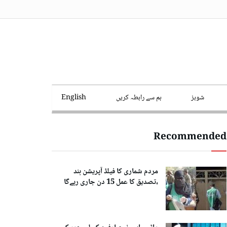
شوبز
ہم سے رابطہ کریں
English
Recommended
مردم شماری کا فیلڈ آپریشن بند
،تصدیق کا عمل 15 دن جاری رہےگا