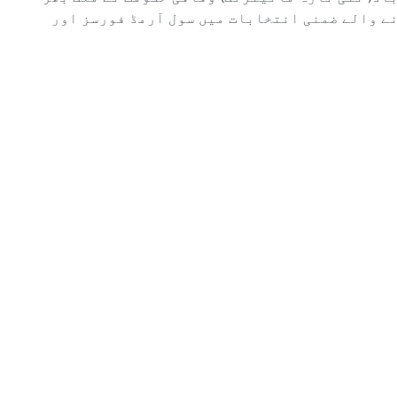
باد( نئی تازہ مانیٹرنگ) وفاقی حکومت نے ملک بھر
ے والے ضمنی انتخابات میں سول آرمڈ فورسز اور