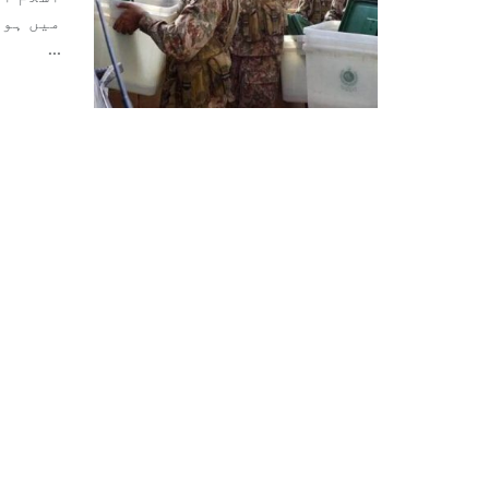
اسلام آ
میں ہون
...