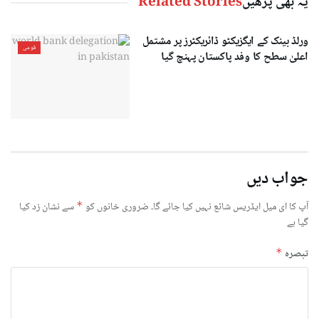
یہ بھی پڑھیں
Related Stories
ورلڈ بینک کے ایگزیکٹو ڈائریکٹرز پر مشتمل
قومی
اعلیٰ سطح کا وفد پاکستان پہنچ گیا
جواب دیں
آپ کا ای میل ایڈریس شائع نہیں کیا جائے گا۔
ضروری خانوں کو
*
سے نشان زد کیا
گیا ہے
تبصرہ
*