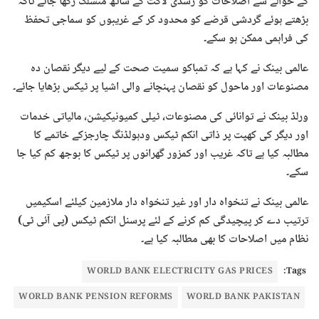
کے حوالے سے اصلاحات کو رسدی لاگت کے ساتھ منسلک رکھا جائے تاکہ
بڑھتے ہوئے گردشی قرضے کو محدود کر کے غریبوں کو سماجی تحفظ
کی فراہمی ممکن ہو سکے۔
عالمی بینک نے کہا ہے کہ تمباکو سمیت صحت کے لیے دیگر نقصان دہ
مصنوعات اور ماحول کو نقصان پہنچانے والی اشیا پر ٹیکس بڑھایا جائے۔
ورلڈ بینک نے توانائی کی مصنوعات، ٹیلی کمیونیکیشن، مالیاتی خدمات
اور دیگر کی کھپت پر ذاتی انکم ٹیکس ودہولڈنگ چارجزکے خاتمے کا
مطالبہ کیا ہے تاکہ غریب اور کمزور گھرانوں پر ٹیکس کا بوجھ کم کیا جا
سکے۔
عالمی بینک نے تنخواہ دار اور غیر تنخواہ دار ملازمین کیلئے اسکیمیں
ترتیب دے کر پیچیدگی کم کرنے کے لئے پرسنل انکم ٹیکس (پی آئی ٹی)
نظام میں اصلاحات کا بھی مطالبہ کیا ہے۔
WORLD BANK ELECTRICITY GAS PRICES
Tags:
WORLD BANK PENSION REFORMS
WORLD BANK PAKISTAN