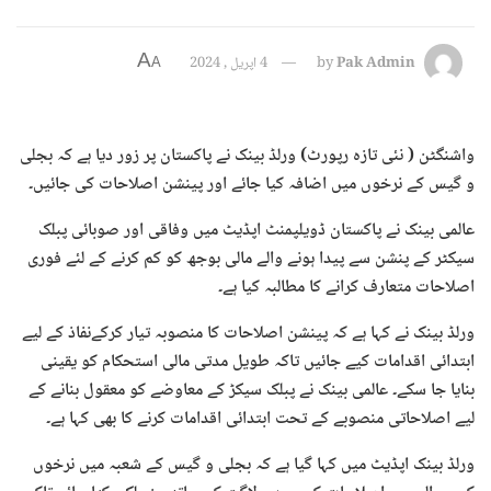
A
Pak Admin
by
4 اپریل , 2024
A
واشنگٹن ( نئی تازہ رپورٹ) ورلڈ بینک نے پاکستان پر زور دیا ہے کہ بجلی
و گیس کے نرخوں میں اضافہ کیا جائے اور پینشن اصلاحات کی جائیں۔
عالمی بینک نے پاکستان ڈویلپمنٹ اپڈیٹ میں وفاقی اور صوبائی پبلک
سیکٹر کے پنشن سے پیدا ہونے والے مالی بوجھ کو کم کرنے کے لئے فوری
اصلاحات متعارف کرانے کا مطالبہ کیا ہے۔
ورلڈ بینک نے کہا ہے کہ پینشن اصلاحات کا منصوبہ تیار کرکےنفاذ کے لیے
ابتدائی اقدامات کیے جائیں تاکہ طویل مدتی مالی استحکام کو یقینی
بنایا جا سکے۔ عالمی بینک نے پبلک سیکڑ کے معاوضے کو معقول بنانے کے
لیے اصلاحاتی منصوبے کے تحت ابتدائی اقدامات کرنے کا بھی کہا ہے۔
ورلڈ بینک اپڈیٹ میں کہا گیا ہے کہ بجلی و گیس کے شعبہ میں نرخوں