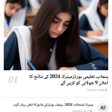
پنجاب، تعلیمی بورڈزمیٹرک 2024 کے نتائج کا
اعلان 9 جولائی کو کریں گے
3484 SHARES
میٹرک امتحانات 2024 ، پنجاب بورڈزکے نتائج کا اعلان، رزلٹ گزٹ
3027 SHARES