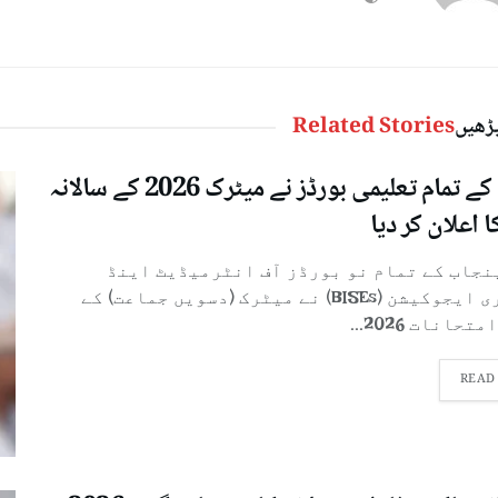
پڑھیں
Related Stories
پنجاب کے تمام تعلیمی بورڈز نے میٹرک 2026 کے سالانہ
ا اعلان کر دیا
پنجاب کے تمام نو بورڈز آف انٹرمیڈیٹ اینڈ
سیکنڈری ایجوکیشن (BISEs) نے میٹرک (دسویں جماعت) کے
تحانات 2026...
READ