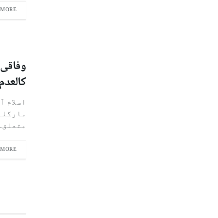
 MORE
وفاقی 
کالعدم 
اسلام آ
مارگلہ
متعلق..
 MORE