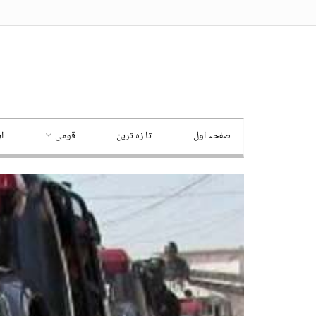
صفحہ اول
تا زہ ترین
قومی
ا