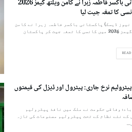
پاکستانی باکسر فاطمہ زہرا نے کامن ویلتھ گیمز 2026
نسی کا تمغہ جیت لیا
 نیوز ڈیسک) پاکستانی باکسر فاطمہ زہرا نے کامن
ویلتھ گیمز 2026 میں کانسی کا تمغہ جیت کر پاکستان
READ
پیٹرولیم نرخ جاری: پیٹرول اور ڈیزل کی قیمتوں
افہ
باد: وفاقی حکومت نے ملک میں نافذ پیٹرولیم
 کے نئے نظام کے تحت پیٹرولیم مصنوعات کی تازہ
..