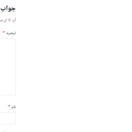
جواب 
آپ کا ای می
تبصرہ
*
نام
*