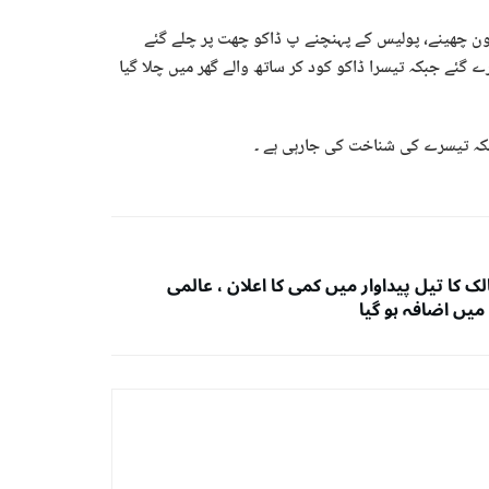
 کے مطابق ڈاکوؤں نے گھر سے نقد ی اور 4 موبائل فون چھینے، پولیس کے پہنچنے پ ڈاکو چھت پر چلے گئے
 ہوا، اس دوران 2 ڈاکو چھت پر ہی مارے گئے جبکہ تیسرا ڈاکو کود کر ساتھ والے گھر میں چلا گیا
جبکہ تیسرے کی شناخت کی جارہی ہے ۔
ک کا تیل پیداوار میں کمی کا اعلان ، عالمی
میں اضافہ ہو گیا