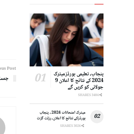
ous Post
پنجاب، تعلیمی بورڈزمیٹرک
جسٹس
2024 کے نتائج کا اعلان 9
جولائی کو کریں گے
3484 SHARES
میٹرک امتحانات 2024 ، پنجاب
بورڈزکے نتائج کا اعلان، رزلٹ گزٹ
3026 SHARES