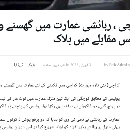
ی ، رہائشی عمارت میں گھسنے وا
س مقابلے میں ہلاک
0
A
Pak Admin
by
3 اپریل , 2023
in
تازہ ترین
,
سندھ
A
کراچی( نئی تازہ رپورٹ) کراچی میں ڈکیتی کے لئےعمارت میں گھسنے وال
پولیس کے مطابق کورنگی کی ایک تین منزلہ عمارت میں لوٹ مار کی نی
پر پہنچ گئی، دو ڈاکوؤں نے برقعہ پہن رکھا تھا، پولیس کے پنچنے پر ڈا
عمارت کے رہائشی نے نجی ٹی وی کو بتایا کہ دو برقع پوش ڈاکوئوں سمی
پہلی منزل پر رہائش پذیر افراد کو لوٹنا شروع کیا تو اس دوران پولیس 