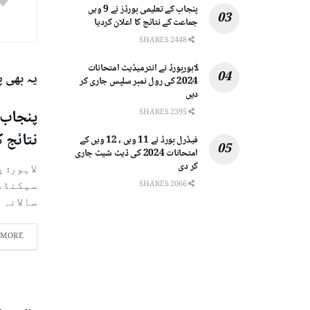
پنجاب کے تعلیمی بورڈز نے 9 ویں
جماعت کے نتائج کا اعلان کردیا
2448 SHARES
لاہوربورڈ نے انٹرمیڈیٹ امتحانات
یہ بھی 
2024 کی رول نمبر سلپس جاری کر
دیں
2395 SHARES
نتائج ک
فیڈرل بورڈ نے 11 ویں ، 12 ویں کے
امتحانات 2024 کی ڈیٹ شیٹ جاری
کر دی
لاہور: 
2066 SHARES
سالانہ ام
 MORE