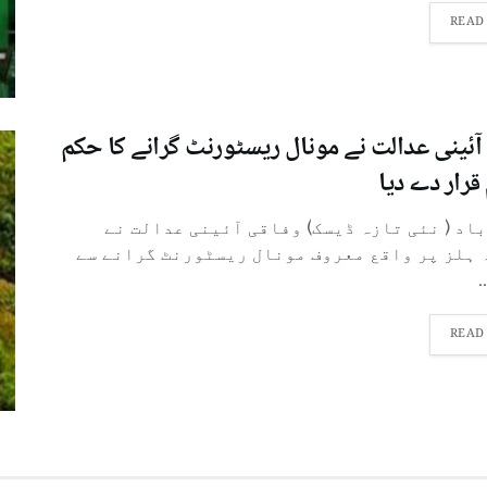
READ
آئینی عدالت نے مونال ریسٹورنٹ گرانے کا حکم
قرار دے دیا
باد ( نئی تازہ ڈیسک) وفاقی آئینی عدالت نے
 ہلز پر واقع معروف مونال ریسٹورنٹ گرانے سے
.
READ