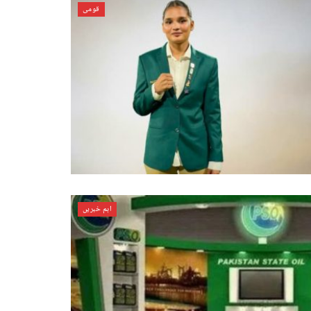
قومی
اہم خبریں