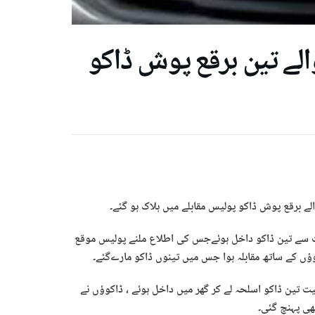
لے تین برقع پوش ڈاکو
ے برقع پوش ڈاکو پولیس مقابلے میں ہلاک ہو گئے۔
ت سے تین ڈاکو داخل ہوئےجس کی اطلاع ملنے پولیس موقع
کوؤں کے ساتھ مقابلہ ہوا جس میں تینوں ڈاکو مارےگئے۔
ت تین ڈاکو اسلحہ لے کر گھر میں داخل ہوئے ، ڈاکوؤں نے
بھی پہنچ گئی۔