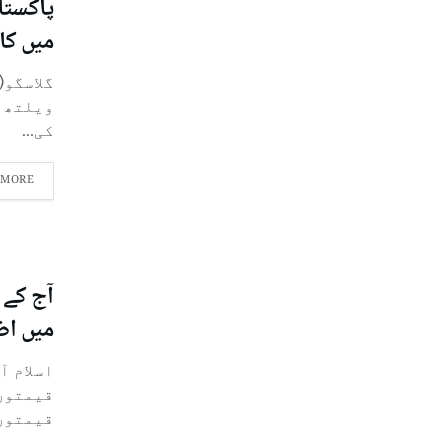
میں کا
گلاسگو(
کی...
 MORE
آج کے 
میں اض
اسلام آ
قیمتوں
قیمتوں.