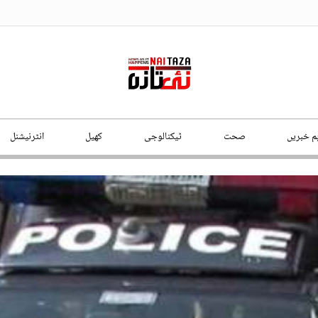
ہم خبریں
صحت
ٹیکنالوجی
کھیل
انٹرنیشنل