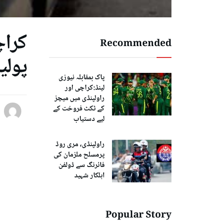
کراچ
Recommended
پولی
پاک بمقابلہ نیوزی
لینڈ:کراچی اور
راولپنڈی میں میچز
کے ٹکٹ فروخت کے
لیے دستیاب
راولپنڈی، مری روڈ
پرمسلح ملزمان کی
فائرنگ سے ڈولفن
اہلکار شہید
Popular Story