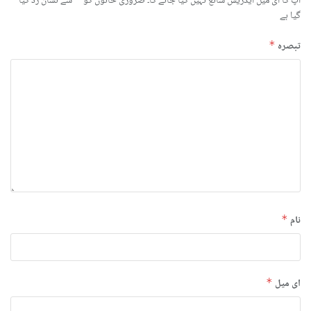
آپ کا ای میل ایڈریس شائع نہیں کیا جائے گا۔
ضروری خانوں کو
سے نشان زد کیا
گیا ہے
تبصرہ
*
نام
*
ای میل
*