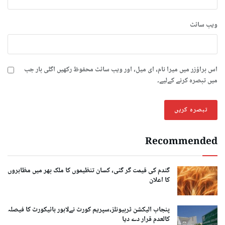
ویب‌ سائٹ
اس براؤزر میں میرا نام، ای میل، اور ویب سائٹ محفوظ رکھیں اگلی بار جب
میں تبصرہ کرنے کےلیے۔
Recommended
گندم کی قیمت گر گئی، کسان تنظیموں کا ملک بھر میں مظاہروں
کا اعلان
پنجاب الیکشن ٹربیونلز،سپریم کورٹ نےلاہور ہائیکورٹ کا فیصلہ
کالعدم قرار دے دیا