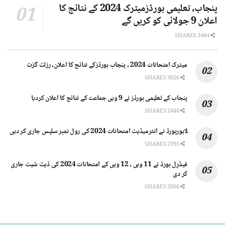
پنجاب، تعلیمی بورڈزمیٹرک 2024 کے نتائج کا
اعلان 9 جولائی کو کریں گے
3484 SHARES
میٹرک امتحانات 2024 ، پنجاب بورڈزکے نتائج کا اعلان، رزلٹ گزٹ
3026 SHARES
پنجاب کے تعلیمی بورڈز نے 9 ویں جماعت کے نتائج کا اعلان کردیا
2448 SHARES
لاہوربورڈ نے انٹرمیڈیٹ امتحانات 2024 کی رول نمبر سلپس جاری کر دیں
2395 SHARES
فیڈرل بورڈ نے 11 ویں ، 12 ویں کے امتحانات 2024 کی ڈیٹ شیٹ جاری
کر دی
2066 SHARES