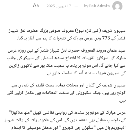
A
Pak Admin
by
17 فروری , 2025
A
سیہون شریف ( نئی تازہ نیوز) معروف صوفی بزرگ حضرت لعل شہباز
قلندرؒ کے 773 ویں عرس مبارک کی تقریبات کا پیر سے آغاز ہوگیا۔
سید عثمان مروند المعروف حضرت لعل شہباز قلندرؒ کے تین روزہ عرس
مبارک کی سرکاری تقریبات کا افتتاح سندھ اسمبلی کے سپیکر کی جانب
سے کیا جائے گا۔ اس موقع پر پنجاب سمیت ملک بھر سے لاکھوں زائرین
کی سیہون شریف سندھ آمد کا سلسلہ جاری ہے۔
سیہون شریف کی گلیاں اور محلات دمادم مست قلندر کے نعروں سے
گونج رہے ہیں، جبکہ سکیورٹی کے سخت انتظامات بھی مکمل کرلیے گئے
ہیں۔
عرس مبارک کے موقع پر سندھ کی روایتی ثقافتی کھیل “ملھ ملاکھڑا”
کے دلچسپ مقابلے بھی منعقد ہوں گے۔ اس کے علاوہ، رات کے وقت شہباز
آڈیٹوریم ہال میں “سگھڑن جی کچہری” اور محفل موسیقی کا اہتمام