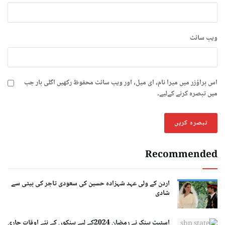
ویب‌ سائٹ
اس براؤزر میں میرا نام، ای میل، اور ویب سائٹ محفوظ رکھیں اگلی بار جب
میں تبصرہ کرنے کےلیے۔
Recommended
اردن کے ولی عہد شہزادہ حسین کی سعودی تاجر کی بیٹی سے
شادی
اسٹیٹ بینک نے رمضان 2024کے لیے بینکوں کے نئے اوقات جاری