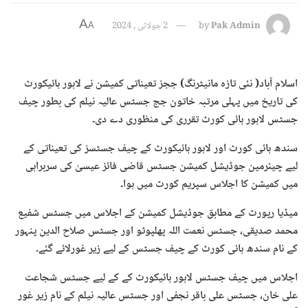
A
Pak Admin
by
2 جولائی , 2024
A
اسلام آباد( نئی تازہ مانیٹرنگ) ججز تعیناتی کمیشن نے لاہور ہائیکورٹ
کی تاریخ میں پہلی مرتبہ خاتون جج جسٹس عالیہ نیلم کی بطور چیف
جسٹس لاہور ہائی کورٹ تقرری کی منظوری دے دی۔
سندھ ہائی کورٹ اور لاہور ہائیکورٹ کے چیف جسٹسز کی تعیناتی کے
لیے چیئرمین جوڈیشل کمیشن جسٹس قاضی فائز عیسیٰ کی سربراہی
میں کمیشن کا اجلاس سپریم کورٹ میں ہوا۔
میڈیا رپورٹ کے مطابق جوڈیشل کمیشن کے اجلاس میں جسٹس شفیع
محمد صدیقی، جسٹس نعمت اللہ پھلپوٹو اور جسٹس صلاح الدین پنہور
کے نام سندھ ہائی کورٹ کے چیف جسٹس کے لیے زیر غورلائے گئے۔
اجلاس میں چیف جسٹس لاہور ہائیکورٹ کے کے لیے جسٹس شجاعت
علی خان، جسٹس علی باقر نجفی اور جسٹس عالیہ نیلم کے نام زیر غور