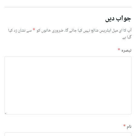
جواب دیں
آپ کا ای میل ایڈریس شائع نہیں کیا جائے گا۔
ضروری خانوں کو
*
سے نشان زد کیا
گیا ہے
تبصرہ
*
نام
*