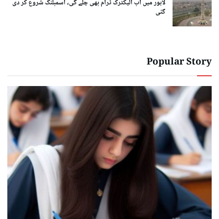
لاہور میں اب الیکٹرک ٹرام بھی چلے گی، اسمبلنگ شروع کر دی
گئی
Popular Story