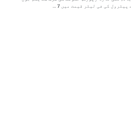
باد( نئی تازہ رپورٹ) حکومت کی طرف سے یکم جون