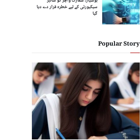
ہوشیار! سمارٹ واچز کو سائبر
سیکیورٹی کے لیے خطرہ قرار دے دیا
گیا
Popular Story