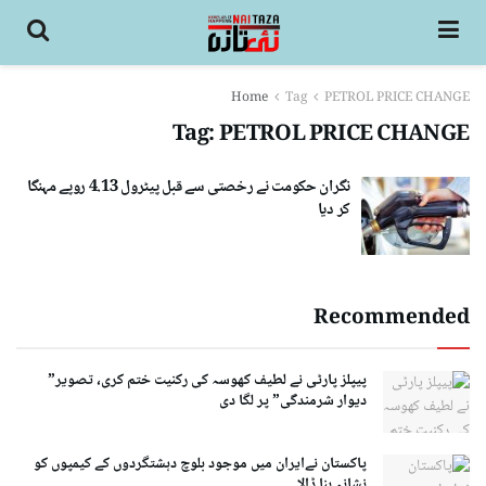
Home
Tag
PETROL PRICE CHANGE
Tag:
PETROL PRICE CHANGE
نگران حکومت نے رخصتی سے قبل پیٹرول 4.13 روپے مہنگا
کر دیا
Recommended
پیپلز پارٹی نے لطیف کھوسہ کی رکنیت ختم کری، تصویر”
دیوار شرمندگی” پر لگا دی
پاکستان نےایران میں موجود بلوچ دہشتگردوں کے کیمپوں کو
نشانہ بنا ڈالا