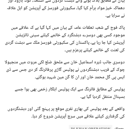
بیان کے مطابق ہلاک ہونے والے دہشت گردوں سے اسلحہ، گولہ بارود اور
دھماکہ خیز مواد برآم کیا گیا، سکیورٹی فورسز کے آپریشن کو اہل علاقہ
نے سراہا ہے۔
پاک فوج کے شعبہ تعلقات عامہ کے بیان میں کہا گیا ہے کہ علاقے میں
موجود کسی بھی دوسرے دہشتگرد کے خاتمے کیلئے سینی ٹائزیشن
آپریشن کیا جا رہا ہے، پاکستان کی سکیورٹی فورسز ملک سے دہشت گردی
کی لعنت کے خاتمے کیلئے پرعزم ہیں۔
دوسری جانب ڈیرہ اسماعیل خان سے ملحق ضلع لکی مروت میں منجیولا
چوک کے قریب دہشتگردوں نے پولیس گاڑی پرفائرنگ کر دی جس سے ڈی
ایس پی گل محمد خان اور ان کا گن مین شہید ہوگئے۔
پولیس کے مطابق فائرنگ سے ایک پولیس اہلکار زخمی بھی ہوا جسے
ہسپتال منتقل کردیا گیا ہے۔
واقعے کے بعد پولیس کی بھاری نفری موقع پر پہنچ گئی اور دہشتگردوں
کی گرفتاری کیلئے علاقے میں سرچ آپریشن شروع کر دیا۔