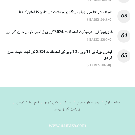
3027 SHARES
پنجاب کے تعلیمی بورڈز نے 9 ویں جماعت کے نتائج کا اعلان کردیا
2448 SHARES
لاہوربورڈ نے انٹرمیڈیٹ امتحانات 2024 کی رول نمبر سلپس جاری کر دیں
2395 SHARES
فیڈرل بورڈ نے 11 ویں ، 12 ویں کے امتحانات 2024 کی ڈیٹ شیٹ جاری
کر دی
2066 SHARES
صفحہ اول
ہمارے بارے میں
رابطہ
ڈس کلیمر
ٹرم اینڈ کنڈیشن
رازداری کی پالیسی
www,naitaza.com