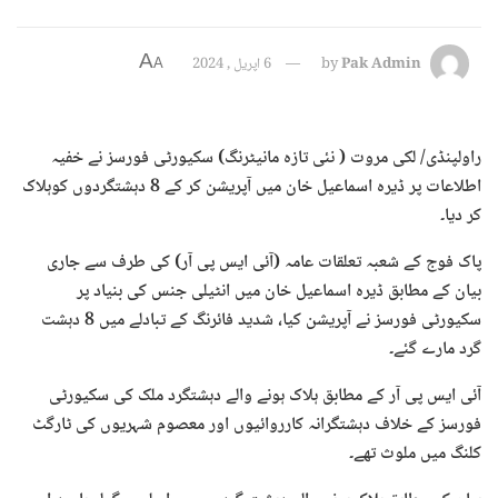
A
Pak Admin
by
6 اپریل , 2024
A
راولپنڈی/ لکی مروت ( نئی تازہ مانیٹرنگ) سکیورٹی فورسز نے خفیہ
اطلاعات پر ڈیرہ اسماعیل خان میں آپریشن کر کے 8 دہشتگردوں کوہلاک
کر دیا۔
پاک فوج کے شعبہ تعلقات عامہ (آئی ایس پی آر) کی طرف سے جاری
بیان کے مطابق ڈیرہ اسماعیل خان میں انٹیلی جنس کی بنیاد پر
سکیورٹی فورسز نے آپریشن کیا، شدید فائرنگ کے تبادلے میں 8 دہشت
گرد مارے گئے۔
آئی ایس پی آر کے مطابق ہلاک ہونے والے دہشتگرد ملک کی سکیورٹی
فورسز کے خلاف دہشتگرانہ کارروائیوں اور معصوم شہریوں کی ٹارگٹ
کلنگ میں ملوث تھے۔