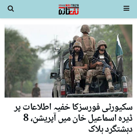
سکیورٹی فورسزکا خفیہ اطلاعات پر
ڈیرہ اسماعیل خان میں آپریشن، 8
دہشتگرد ہلاک