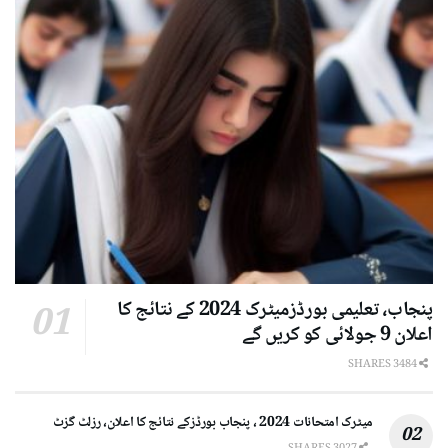
پنجاب، تعلیمی بورڈزمیٹرک 2024 کے نتائج کا
اعلان 9 جولائی کو کریں گے
3484 SHARES
میٹرک امتحانات 2024 ، پنجاب بورڈزکے نتائج کا اعلان، رزلٹ گزٹ