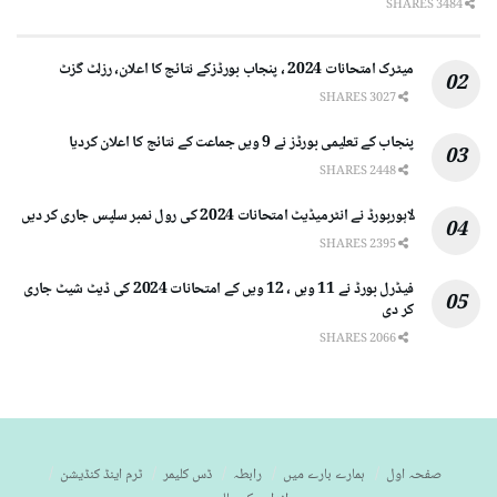
3484 SHARES
میٹرک امتحانات 2024 ، پنجاب بورڈزکے نتائج کا اعلان، رزلٹ گزٹ
3027 SHARES
پنجاب کے تعلیمی بورڈز نے 9 ویں جماعت کے نتائج کا اعلان کردیا
2448 SHARES
لاہوربورڈ نے انٹرمیڈیٹ امتحانات 2024 کی رول نمبر سلپس جاری کر دیں
2395 SHARES
فیڈرل بورڈ نے 11 ویں ، 12 ویں کے امتحانات 2024 کی ڈیٹ شیٹ جاری
کر دی
2066 SHARES
صفحہ اول
ہمارے بارے میں
رابطہ
ڈس کلیمر
ٹرم اینڈ کنڈیشن