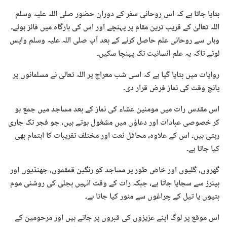
بتایا جاتا ہے کہ اس روحانی سفر کے دوران حضور صلی اللہ علیہ وسلم
اللہ تعالیٰ کے قریب ترین مقام پر پہنچے اور اس کی بارگاہ میں فائز ہوئے۔
وہاں سے روحانی علم حاصل کرنے کے بعد آپ صلی اللہ علیہ وسلم واپس
لوٹے تاکہ یہ علم انسانیت تک پہنچا سکیں۔
روایات میں بتایا گیا ہے کہ اسی شب معراج پر اللہ تعالیٰ نے مسلمانوں پر
پانچ وقت کی نماز فرض قرار دی۔
اس مقدس رات میں مومنین عشاء کی نماز کے بعد مساجد میں جمع ہو
کر خصوصی عبادات اور دعاؤں میں مشغول ہوتے ہیں، جو فجر تک جاری
رہتی ہیں۔ اس کے علاوہ، محافل نعت اور مختلف تقریبات کا اہتمام بھی
کیا جاتا ہے۔
گھروں، گلیوں اور خاص طور پر مساجد کو رنگین قمقموں، جھنڈیوں اور
بینرز سے سجایا جاتا ہے، جبکہ رات کے وقت انہیں بجلی کی روشنی موم
بتیوں یا تیل کے چراغوں سے منور کیا جاتا ہے۔
اس موقع پر لوگ اپنے عزیزوں کی قبروں پر جاتے ہیں اور مرحومین کے