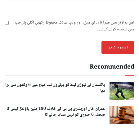
اس براؤزر میں میرا نام، ای میل، اور ویب سائٹ محفوظ رکھیں اگلی بار جب
میں تبصرہ کرنے کےلیے۔
Recommended
پاکستان نے نیوزی لینڈ کو پہلےون ڈے میچ میں 6 وکٹوں سے ہرا
دیا
عمران خان اوربشریٰ بی بی کے خلاف 190 ملین پاؤنڈز کیس کا
فیصلہ 6 جنوری کو نہیں سنایا جائے گا