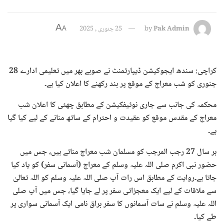
A
Pak Admin
by
25 جنوری , 2025
A
کراچی: سندھ ایجوکیشن ڈیپارٹمنٹ نے صوبے بھر میں تعلیمی ادارے 28
جنوری کو شب معراج کے موقع پر بند رکھنے کا اعلان کیا ہے۔
محکمہ کی جانب سے جاری نوٹیفکیشن کے مطابق چھٹی کا اعلان شب
معراج کے مقدس موقع کو عقیدت و احترام کے ساتھ منانے کے لیے کیا گیا
ہے۔
ہر سال 27 رجب المرجب کو مسلمان شب معراج مناتے ہیں، جس میں
حضور نبی اکرم صلی اللہ علیہ وسلم کے معراج (آسمانی سفر) کو یاد کیا
جاتا ہے۔روایت کے مطابق اس رات آپ صلی اللہ علیہ وسلم کو اللہ تعالیٰ
سے ملاقات کے لیے ایک معجزاتی سفر پر لے جایا گیا، جس میں آپ صلی
اللہ علیہ وسلم نے سات آسمانوں کا سفر براق نامی ایک آسمانی سواری پر
طے کیا۔