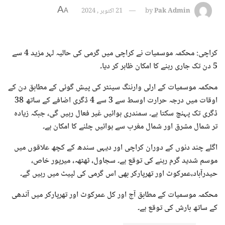
A
Pak Admin
by
21 اکتوبر , 2024
A
کراچی: محکمہ موسمیات نے کراچی میں گرمی کی حالیہ لہر مزید 4 سے
5 دن تک جاری رہنے کا امکان ظاہر کر دیا۔
محکمہ موسمیات کے ارلی وارننگ سینٹر کی پیش گوئی کے مطابق دن کے
اوقات میں درجہ حرارت اوسط سے 3 سے 4 ڈگری اضافے کے ساتھ 38
ڈگری تک پہنچ سکتا ہے۔ سمندری ہوائیں غیر فعال رہیں گی، جبکہ زیادہ
تر شمال مشرق اور شمال مغرب سے ہوائیں چلنے کا امکان ہے۔
اگلے چند دنوں کے دوران کراچی اور دیہی سندھ کے کچھ علاقوں میں
موسم شدید گرم رہنے کی توقع ہے۔ سجاول، ٹھٹھہ، میرپور خاص،
حیدرآباد،عمرکوٹ اور تھرپارکر بھی اس گرمی کی لپیٹ میں رہیں گے۔
محکمہ موسمیات کے مطابق آج اور کل عمرکوٹ اور تھرپارکر میں آندھی
کے ساتھ بارش کی توقع ہے۔