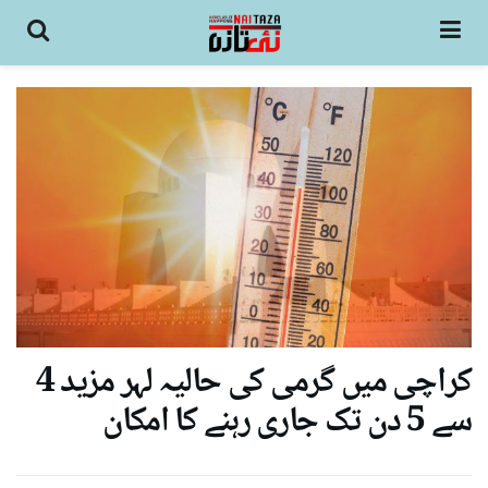
کراچی میں گرمی کی حالیہ لہر مزید 4
سے 5 دن تک جاری رہنے کا امکان