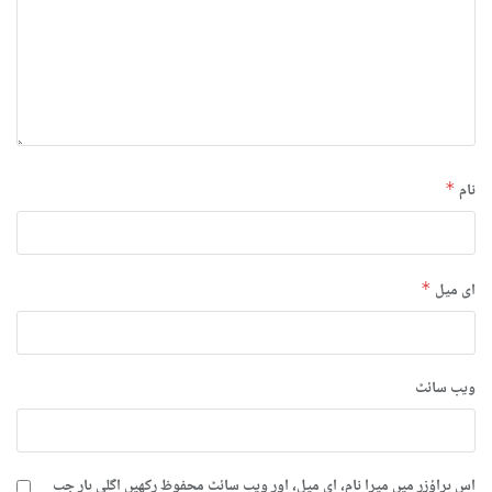
نام
*
ای میل
*
ویب‌ سائٹ
اس براؤزر میں میرا نام، ای میل، اور ویب سائٹ محفوظ رکھیں اگلی بار جب