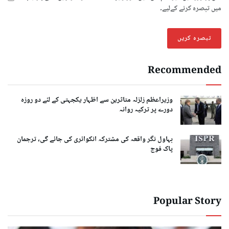
میں تبصرہ کرنے کےلیے۔
Recommended
وزیراعظم زلزلہ متاثرین سے اظہار یکجہتی کے لئے دو روزہ
دورے پر ترکیہ روانہ
بہاول نگر واقعہ کی مشترکہ انکوائری کی جائے گی، ترجمان
پاک فوج
Popular Story