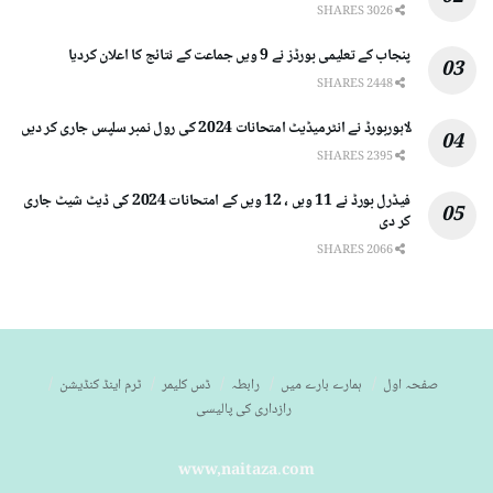
3026 SHARES
پنجاب کے تعلیمی بورڈز نے 9 ویں جماعت کے نتائج کا اعلان کردیا
2448 SHARES
لاہوربورڈ نے انٹرمیڈیٹ امتحانات 2024 کی رول نمبر سلپس جاری کر دیں
2395 SHARES
فیڈرل بورڈ نے 11 ویں ، 12 ویں کے امتحانات 2024 کی ڈیٹ شیٹ جاری
کر دی
2066 SHARES
صفحہ اول
ہمارے بارے میں
رابطہ
ڈس کلیمر
ٹرم اینڈ کنڈیشن
رازداری کی پالیسی
www,naitaza.com